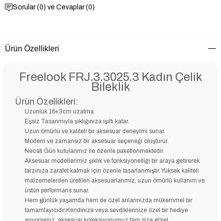
Sorular (0) ve Cevaplar (0)
Ürün Özellikleri
Freelook FRJ.3.3025.3 Kadın Çelik
Bileklik
Ürün Özellikleri:
Uzunluk 16+3cm uzatma.
Eşsiz Tasarımıyla şıklığınıza ışıltı katar.
Uzun ömürlü ve kaliteli bir aksesuar deneyimi sunar.
Modern ve zamansız bir aksesuar seçeneği oluşturur.
Necati Gün kutularımız ile özenle paketlenmektedir.
Aksesuar modellerimiz şıklık ve fonksiyonelliği bir araya getirerek
tarzınıza zarafet katmak için özenle tasarlanmıştır. Yüksek kaliteli
malzemelerden üretilen aksesuarlarımız, uzun ömürlü kullanım ve
üstün performans sunar.
Hem günlük yaşamda hem de özel anlarınızda mükemmel bir
tamamlayıcıdır.Kendinize veya sevdiklerinize özel bir hediye
arıyorsanız, aksesuar koleksiyonumuz tam size göre!