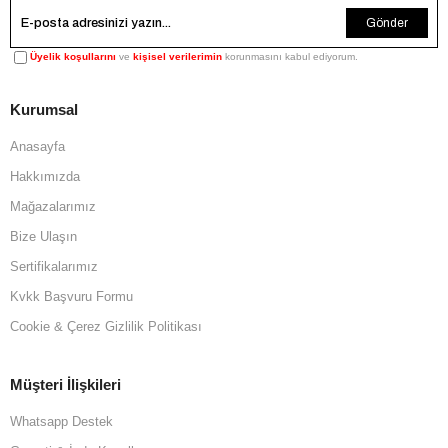
Gönder
Üyelik koşullarını
ve
kişisel verilerimin
korunmasını kabul ediyorum.
Kurumsal
Anasayfa
Hakkımızda
Mağazalarımız
Bize Ulaşın
Sertifikalarımız
Kvkk Başvuru Formu
Cookie & Çerez Gizlilik Politikası
Müşteri İlişkileri
Whatsapp Destek