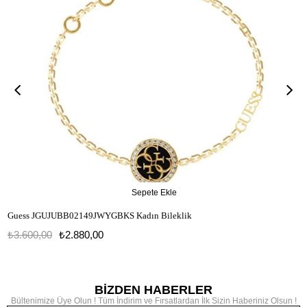
Sepete Ekle
Guess JGUJUBB02149JWYGBKS Kadın Bileklik
₺3.600,00
₺2.880,00
JGUJUBB02149JWYGBKS
BİZDEN HABERLER
Bültenimize Üye Olun ! Tüm İndirim ve Fırsatlardan İlk Sizin Haberiniz Olsun !