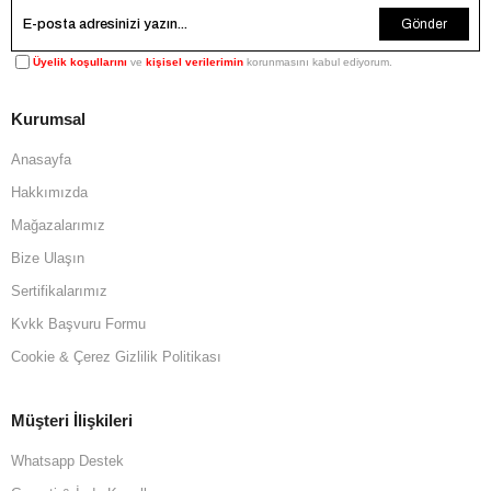
Gönder
Üyelik koşullarını
ve
kişisel verilerimin
korunmasını kabul ediyorum.
Kurumsal
Anasayfa
Hakkımızda
Mağazalarımız
Bize Ulaşın
Sertifikalarımız
Kvkk Başvuru Formu
Cookie & Çerez Gizlilik Politikası
Müşteri İlişkileri
Whatsapp Destek