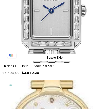
1
Sepete Ekle
Freelook FL.1.10461-1 Kadın Kol Saati
₺5.499,00
₺3.849,30
%30