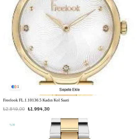
1
Sepete Ekle
Freelook FL.1.10136.5 Kadın Kol Saati
₺2.849,00
₺1.994,30
%30