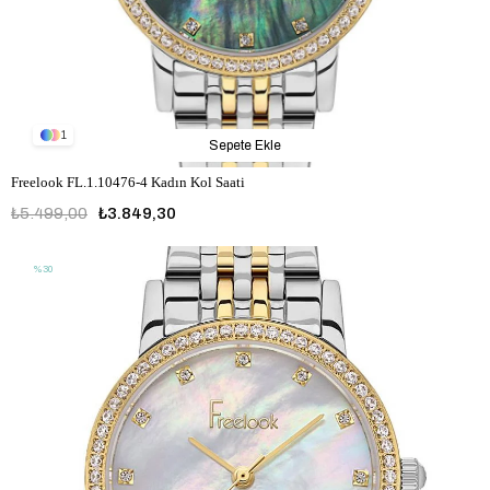
1
Sepete Ekle
Freelook FL.1.10476-4 Kadın Kol Saati
₺5.499,00
₺3.849,30
%30