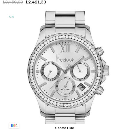
₺3.459,00
₺2.421,30
%30
1
Sepete Ekle