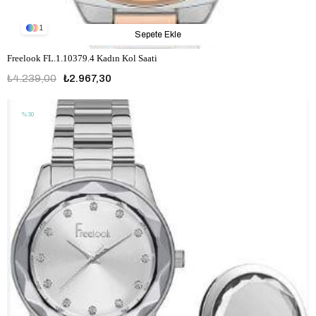
1
Sepete Ekle
Freelook FL.1.10379.4 Kadın Kol Saati
₺4.239,00
₺2.967,30
%30