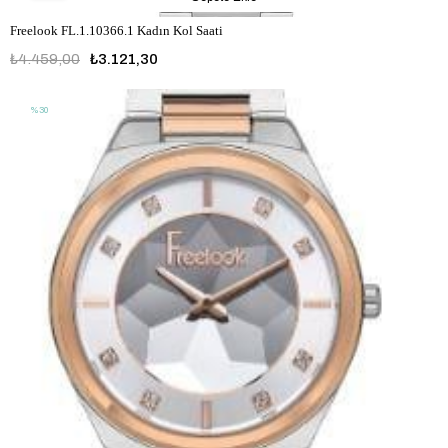
Freelook FL.1.10366.1 Kadın Kol Saati
₺4.459,00
₺3.121,30
%30