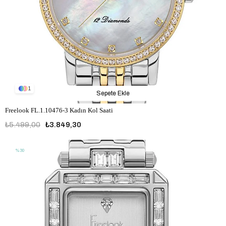
1
Sepete Ekle
Freelook FL.1.10476-3 Kadın Kol Saati
₺5.499,00
₺3.849,30
%30