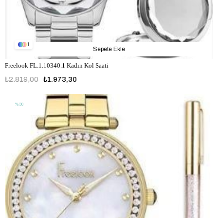
1
Sepete Ekle
Freelook FL.1.10340.1 Kadın Kol Saati
₺2.819,00
₺1.973,30
%30