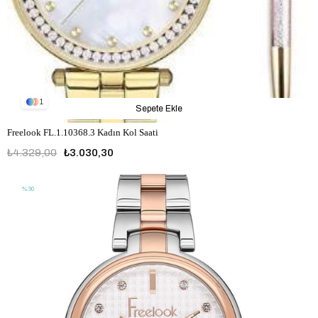
1
Sepete Ekle
Freelook FL.1.10368.3 Kadın Kol Saati
₺4.329,00
₺3.030,30
%30