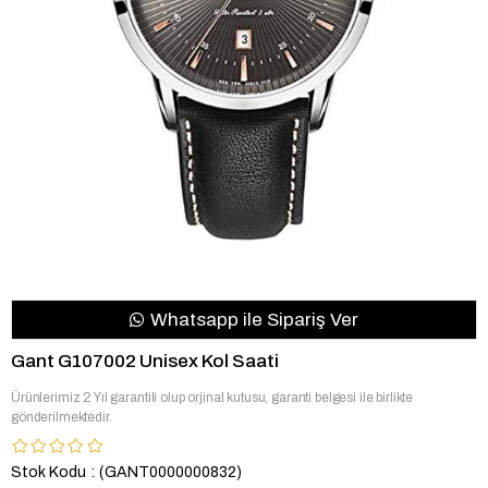
Whatsapp ile Sipariş Ver
Gant G107002 Unisex Kol Saati
Ürünlerimiz 2 Yıl garantili olup orjinal kutusu, garanti belgesi ile birlikte
gönderilmektedir.
Stok Kodu
(GANT0000000832)