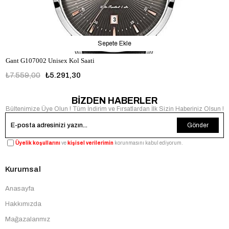
Sepete Ekle
Gant G107002 Unisex Kol Saati
₺7.559,00
₺5.291,30
BİZDEN HABERLER
Bültenimize Üye Olun ! Tüm İndirim ve Fırsatlardan İlk Sizin Haberiniz Olsun !
Gönder
Üyelik koşullarını
ve
kişisel verilerimin
korunmasını kabul ediyorum.
Kurumsal
Anasayfa
Hakkımızda
Mağazalarımız