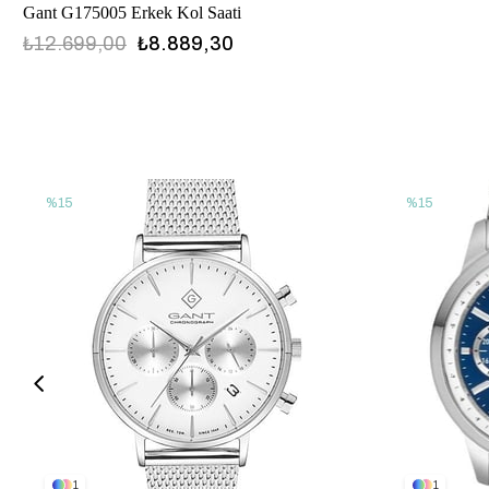
Gant G175005 Erkek Kol Saati
₺12.699,00
₺8.889,30
%15
%15
1
1