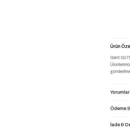
Ürün Özel
Gant G175
Ürünlerimiz
gönderilme
Yorumlar
Ödeme S
İade & D