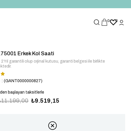
0
0
75001 Erkek Kol Saati
2 Yıl garantili olup orjinal kutusu, garanti belgesi ile birlikte
ktedir.
u
(GANT0000000827)
`den başlayan taksitlerle
₺11.199,00
₺9.519,15