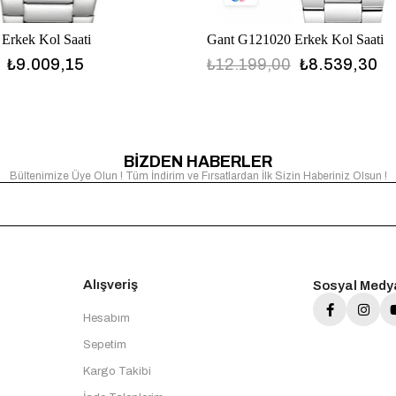
Erkek Kol Saati
Gant G121020 Erkek Kol Saati
₺9.009,15
₺12.199,00
₺8.539,30
BİZDEN HABERLER
Bültenimize Üye Olun ! Tüm İndirim ve Fırsatlardan İlk Sizin Haberiniz Olsun !
Alışveriş
Sosyal Medy
Hesabım
Sepetim
Kargo Takibi