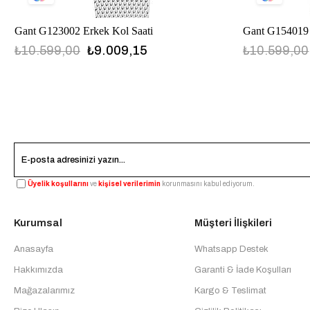
Gant G123002 Erkek Kol Saati
Gant G154019 
₺10.599,00
₺9.009,15
₺10.599,00
Üyelik koşullarını
ve
kişisel verilerimin
korunmasını kabul ediyorum.
Kurumsal
Müşteri İlişkileri
Anasayfa
Whatsapp Destek
Hakkımızda
Garanti & İade Koşulları
Mağazalarımız
Kargo & Teslimat