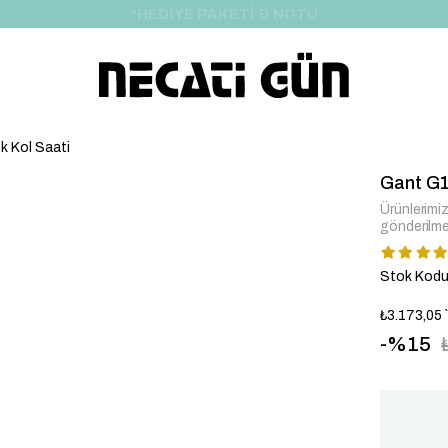
*HEDİYE PAKETİ & NOTU
 Kol Saati
Gant G1
Ürünlerimiz 
gönderilme
Stok Kod
₺3.173,05
15