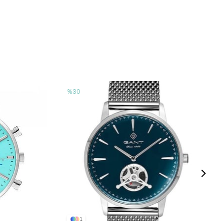
%30
1