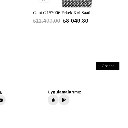
Gant G153006 Erkek Kol Saati
₺11.499,00
₺8.049,30
Gönder
a
Uygulamalarımız