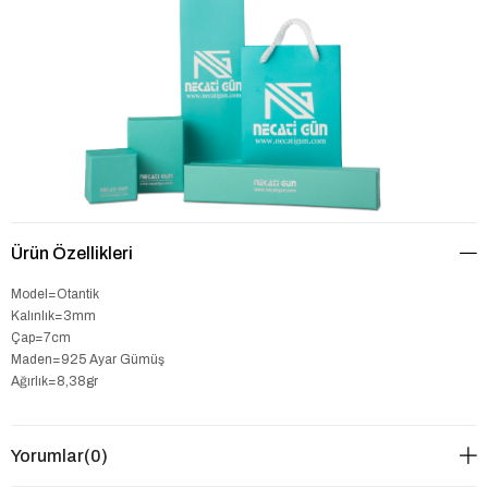
Ürün Özellikleri
Model=Otantik
Kalınlık=3mm
Çap=7cm
Maden=925 Ayar Gümüş
Ağırlık=8,38gr
Yorumlar
(0)