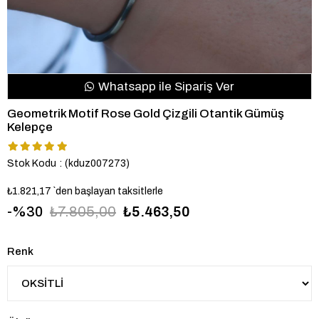
Whatsapp ile Sipariş Ver
Geometrik Motif Rose Gold Çizgili Otantik Gümüş
Kelepçe
Stok Kodu
(kduz007273)
₺1.821,17
`den başlayan taksitlerle
30
₺7.805,00
₺5.463,50
Renk