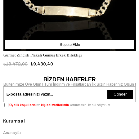
Sepete Ekle
Gurmet Zincirli Plakalı Gümüş Erkek Bilekliği
₺13.472,00
₺9.430,40
BİZDEN HABERLER
Bültenimize Üye Olun ! Tüm İndirim ve Fırsatlardan İlk Sizin Haberiniz Olsun !
Gönder
Üyelik koşullarını
ve
kişisel verilerimin
korunmasını kabul ediyorum.
Kurumsal
Anasayfa