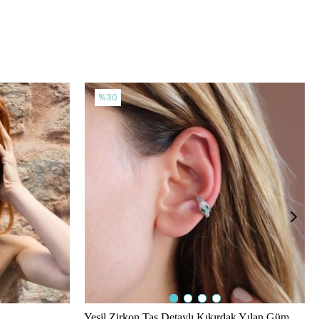
%30
Yeşil Zirkon Taş Detaylı Kıkırdak Yılan Gümüş Küpe