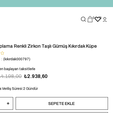
0
0
plama Renkli Zirkon Taşlı Gümüş Kıkırdak Küpe
u
(kıkırdak000797)
en başlayan taksitlerle
₺4.198,00
₺2.938,60
 Veriliş Süresi
:
2 Gündür