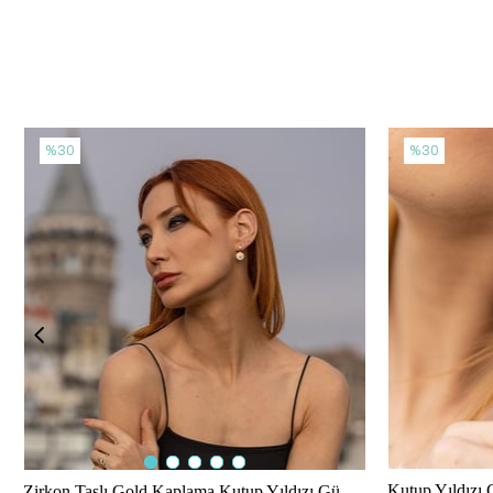
%30
%30
Kutup Yıldızı
Zirkon Taşlı Gold Kaplama Kutup Yıldızı Gümüş Küpe