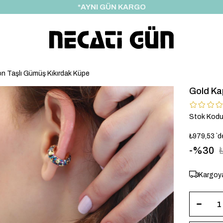
*HEDİYE PAKETİ & NOTU
on Taşlı Gümüş Kıkırdak Küpe
Gold Ka
Stok Kod
₺979,53
`d
30
Kargoya