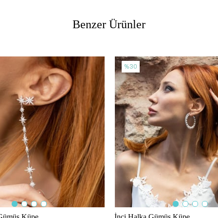
Benzer Ürünler
%30
 Gümüş Küpe
İnci Halka Gümüş Küpe