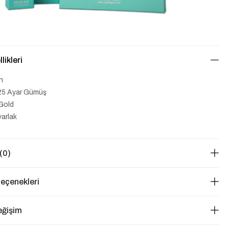
likleri
n
25 Ayar Gümüş
Gold
arlak
(0)
eçenekleri
eğişim