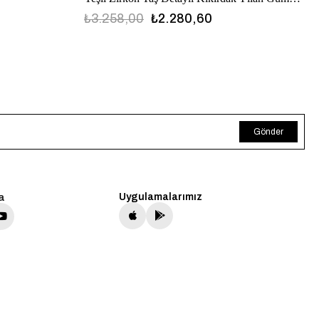
₺3.258,00
₺2.280,60
Gönder
a
Uygulamalarımız