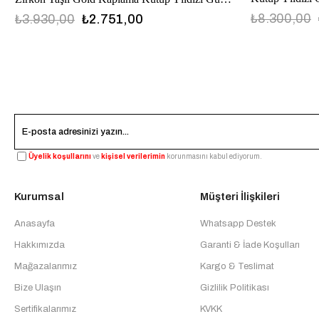
₺8.300,00
₺3.930,00
₺2.751,00
Üyelik koşullarını
ve
kişisel verilerimin
korunmasını kabul ediyorum.
Kurumsal
Müşteri İlişkileri
Anasayfa
Whatsapp Destek
Hakkımızda
Garanti & İade Koşulları
Mağazalarımız
Kargo & Teslimat
Bize Ulaşın
Gizlilik Politikası
Sertifikalarımız
KVKK