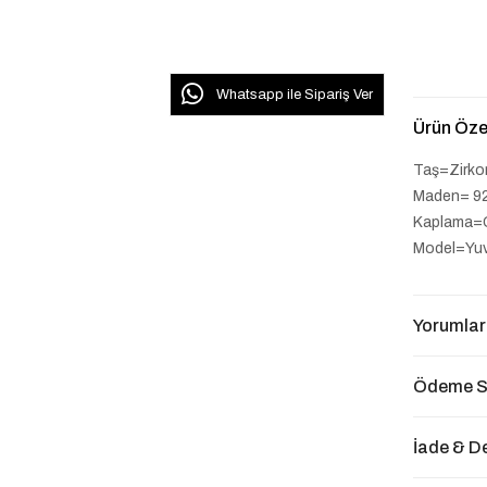
Whatsapp ile Sipariş Ver
Ürün Özel
Taş=Zirko
Maden= 9
Kaplama=
Model=Yuv
Yorumlar
Ödeme S
İade & D