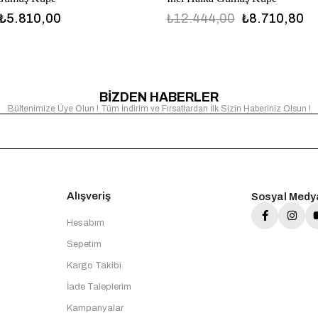
₺5.810,00
₺12.444,00
₺8.710,80
BİZDEN HABERLER
Bültenimize Üye Olun ! Tüm İndirim ve Fırsatlardan İlk Sizin Haberiniz Olsun !
Alışveriş
Sosyal Medy
Hesabım
Sepetim
Kargo Takibi
İade Taleplerim
Kampanyalar