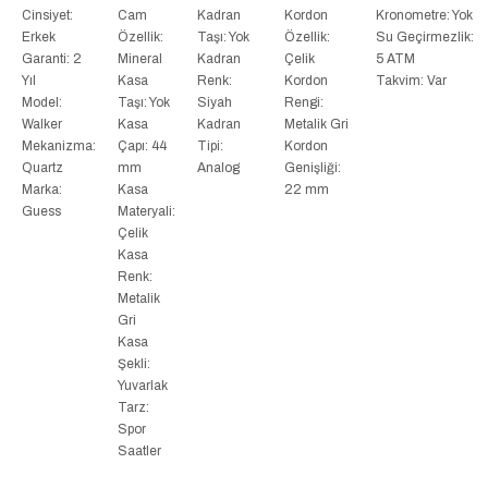
Cinsiyet:
Cam
Kadran
Kordon
Kronometre: Yok
Erkek
Özellik:
Taşı: Yok
Özellik:
Su Geçirmezlik:
Garanti: 2
Mineral
Kadran
Çelik
5 ATM
Yıl
Kasa
Renk:
Kordon
Takvim: Var
Model:
Taşı: Yok
Siyah
Rengi:
Walker
Kasa
Kadran
Metalik Gri
Mekanizma:
Çapı: 44
Tipi:
Kordon
Quartz
mm
Analog
Genişliği:
Marka:
Kasa
22 mm
Guess
Materyali:
Çelik
Kasa
Renk:
Metalik
Gri
Kasa
Şekli:
Yuvarlak
Tarz:
Spor
Saatler