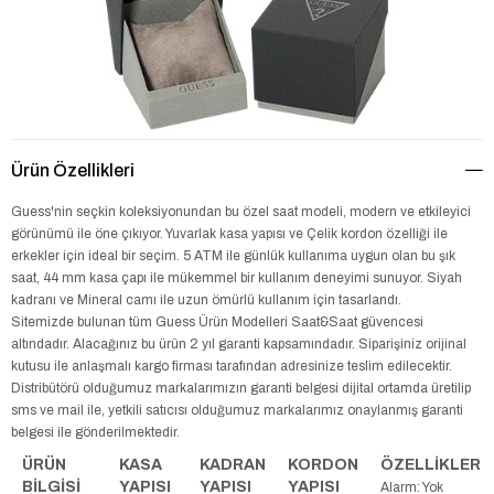
Ürün Özellikleri
Guess'nin seçkin koleksiyonundan bu özel saat modeli, modern ve etkileyici
görünümü ile öne çıkıyor. Yuvarlak kasa yapısı ve Çelik kordon özelliği ile
erkekler için ideal bir seçim. 5 ATM ile günlük kullanıma uygun olan bu şık
saat, 44 mm kasa çapı ile mükemmel bir kullanım deneyimi sunuyor. Siyah
kadranı ve Mineral camı ile uzun ömürlü kullanım için tasarlandı.
Sitemizde bulunan tüm Guess Ürün Modelleri Saat&Saat güvencesi
altındadır. Alacağınız bu ürün 2 yıl garanti kapsamındadır. Siparişiniz orijinal
kutusu ile anlaşmalı kargo firması tarafından adresinize teslim edilecektir.
Distribütörü olduğumuz markalarımızın garanti belgesi dijital ortamda üretilip
sms ve mail ile, yetkili satıcısı olduğumuz markalarımız onaylanmış garanti
belgesi ile gönderilmektedir.
ÜRÜN
KASA
KADRAN
KORDON
ÖZELLİKLER
BİLGİSİ
YAPISI
YAPISI
YAPISI
Alarm: Yok