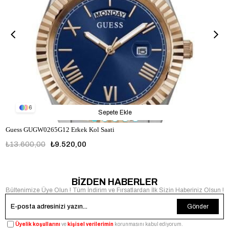
6
Sepete Ekle
Guess GUGW0265G12 Erkek Kol Saati
₺13.600,00
₺9.520,00
GUGW0265G12
BİZDEN HABERLER
Bültenimize Üye Olun ! Tüm İndirim ve Fırsatlardan İlk Sizin Haberiniz Olsun !
Gönder
Üyelik koşullarını
ve
kişisel verilerimin
korunmasını kabul ediyorum.