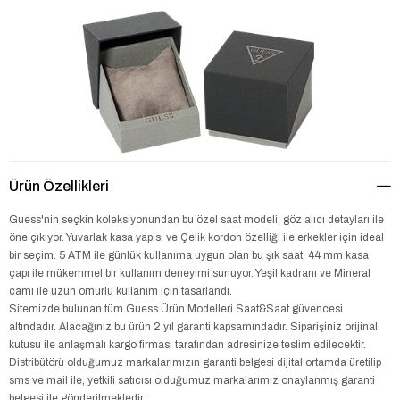
Ürün Özellikleri
Guess'nin seçkin koleksiyonundan bu özel saat modeli, göz alıcı detayları ile
öne çıkıyor. Yuvarlak kasa yapısı ve Çelik kordon özelliği ile erkekler için ideal
bir seçim. 5 ATM ile günlük kullanıma uygun olan bu şık saat, 44 mm kasa
çapı ile mükemmel bir kullanım deneyimi sunuyor. Yeşil kadranı ve Mineral
camı ile uzun ömürlü kullanım için tasarlandı.
Sitemizde bulunan tüm Guess Ürün Modelleri Saat&Saat güvencesi
altındadır. Alacağınız bu ürün 2 yıl garanti kapsamındadır. Siparişiniz orijinal
kutusu ile anlaşmalı kargo firması tarafından adresinize teslim edilecektir.
Distribütörü olduğumuz markalarımızın garanti belgesi dijital ortamda üretilip
sms ve mail ile, yetkili satıcısı olduğumuz markalarımız onaylanmış garanti
belgesi ile gönderilmektedir.