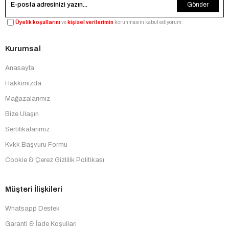
Gönder
Üyelik koşullarını
ve
kişisel verilerimin
korunmasını kabul ediyorum.
Kurumsal
Anasayfa
Hakkımızda
Mağazalarımız
Bize Ulaşın
Sertifikalarımız
Kvkk Başvuru Formu
Cookie & Çerez Gizlilik Politikası
Müşteri İlişkileri
Whatsapp Destek
Garanti & İade Koşulları