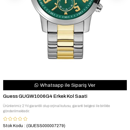
Whatsapp ile Sipariş Ver
Guess GUGW1006G4 Erkek Kol Saati
Ürünlerimiz 2 Yıl garantili olup orjinal kutusu, garanti belgesi ile birlikte
gönderilmektedir.
Stok Kodu
(GUESS000007279)