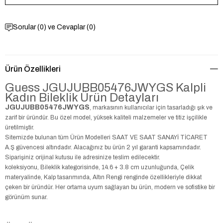
Sorular (0) ve Cevaplar (0)
Ürün Özellikleri
Guess JGUJUBB05476JWYGS Kalpli
Kadın Bileklik Ürün Detayları
JGUJUBB05476JWYGS
, markasının kullanıcılar için tasarladığı şık ve
zarif bir üründür. Bu özel model, yüksek kaliteli malzemeler ve titiz işçilikle
üretilmiştir.
Sitemizde bulunan tüm Ürün Modelleri SAAT VE SAAT SANAYİ TİCARET
A.Ş güvencesi altındadır. Alacağınız bu ürün 2 yıl garanti kapsamındadır.
Siparişiniz orijinal kutusu ile adresinize teslim edilecektir.
koleksiyonu, Bileklik kategorisinde, 14.6 + 3.8 cm uzunluğunda, Çelik
materyalinde, Kalp tasarımında, Altın Rengi renginde özellikleriyle dikkat
çeken bir üründür. Her ortama uyum sağlayan bu ürün, modern ve sofistike bir
görünüm sunar.