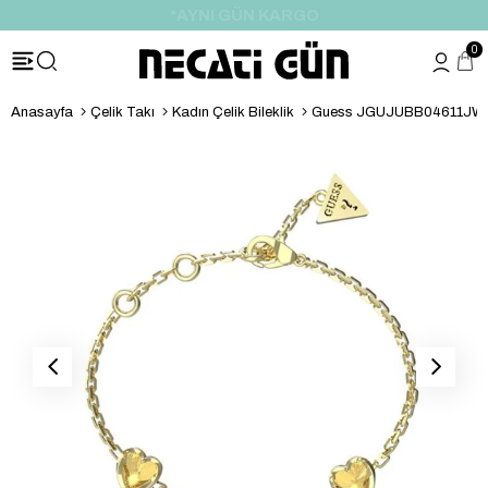
*HEDİYE PAKETİ & NOTU
0
Anasayfa
Çelik Takı
Kadın Çelik Bileklik
Guess JGUJUBB04611JWYG