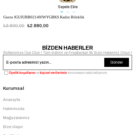
Sepete Ekle
Guess JGUJUBB02149JWYGBKS Kadın Bileklik
₺3.600,00
₺2.880,00
JGUJUBB02149JWYGBKS
BİZDEN HABERLER
Bültenimize Üye Olun ! Tüm İndirim ve Fırsatlardan İlk Sizin Haberiniz Olsun !
Gönder
Üyelik koşullarını
ve
kişisel verilerimin
korunmasını kabul ediyorum.
Kurumsal
Anasayfa
Hakkımızda
Mağazalarımız
Bize Ulaşın