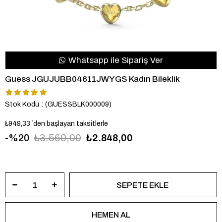
Whatsapp ile Sipariş Ver
Guess JGUJUBB04611JWYGS Kadın Bileklik
Stok Kodu
(GUESSBLK000009)
₺949,33
`den başlayan taksitlerle
20
₺3.560,00
₺2.848,00
JGUJUBB04611JWYGS