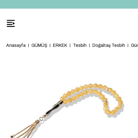
Anasayfa
GÜMÜŞ
ERKEK
Tesbih
Doğaltaş Tesbih
Güm