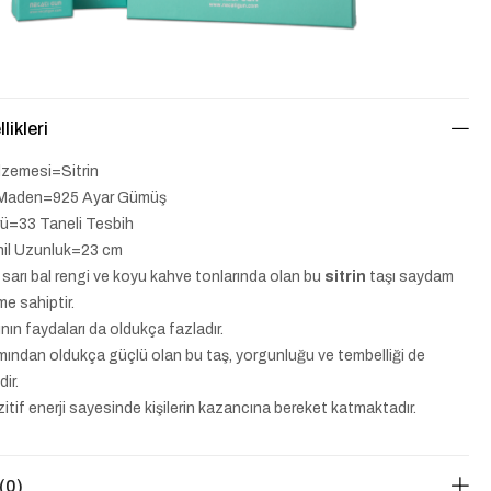
likleri
lzemesi=Sitrin
n Maden=925 Ayar Gümüş
rü=33 Taneli Tesbih
hil Uzunluk=23 cm
 sarı bal rengi ve koyu kahve tonlarında olan bu
sitrin
taşı saydam
me sahiptir.
nın faydaları da oldukça fazladır.
ımından oldukça güçlü olan bu taş, yorgunluğu ve tembelliği de
ir.
itif enerji sayesinde kişilerin kazancına bereket katmaktadır.
(0)