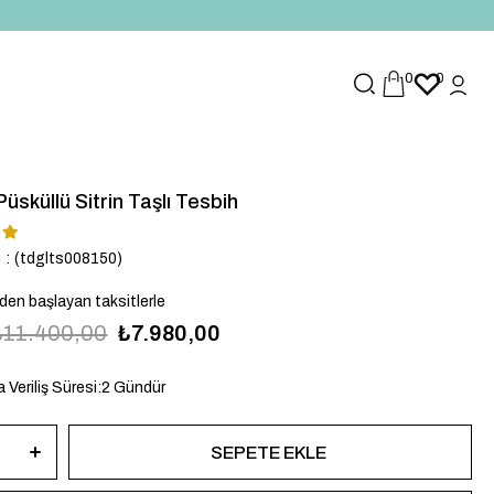
0
0
sküllü Sitrin Taşlı Tesbih
u
(tdglts008150)
`den başlayan taksitlerle
₺11.400,00
₺7.980,00
 Veriliş Süresi
:
2 Gündür