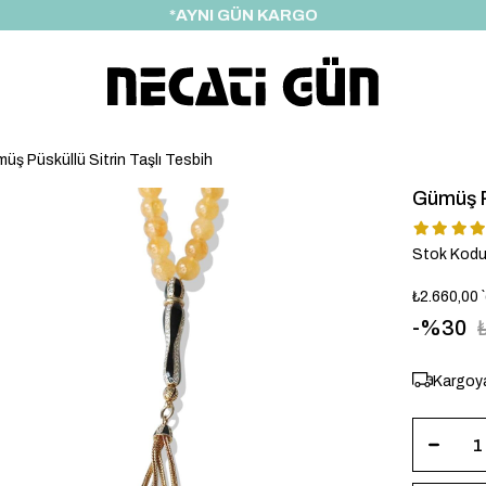
*HEDİYE PAKETİ & NOTU
üş Püsküllü Sitrin Taşlı Tesbih
Gümüş Pü
Stok Kod
₺2.660,00
30
Kargoya