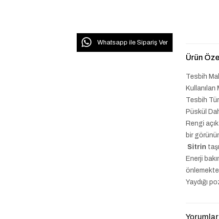
Whatsapp ile Sipariş Ver
Ürün Özel
Tesbih Ma
Kullanıla
Tesbih Tü
Püskül Da
Rengi açık
bir görünü
Sitrin
taşı
Enerji bak
önlemekted
Yaydığı poz
Yorumlar