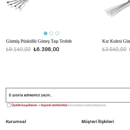
Gümüş Püsküllü Güneş Taşı Tesbih
₺9.140,00
₺6.398,00
₺3.540,00
Üyelik koşullarını
ve
kişisel verilerimin
korunmasını kabul ediyorum.
Kurumsal
Müşteri İlişkileri