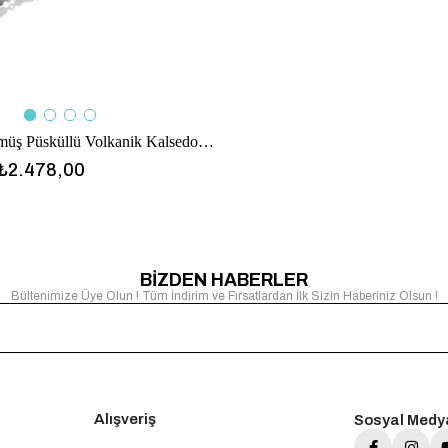
Kız Kulesi Gümüş Püsküllü Volkanik Kalsedon Taşlı Tesbih
₺2.478,00
BİZDEN HABERLER
Bültenimize Üye Olun ! Tüm İndirim ve Fırsatlardan İlk Sizin Haberiniz Olsun !
Alışveriş
Sosyal Medy