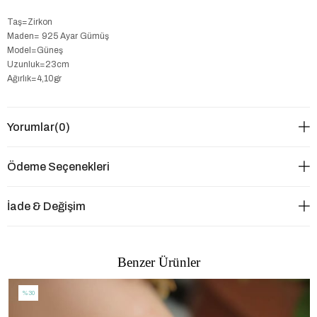
Taş=Zirkon
Maden= 925 Ayar Gümüş
Model=Güneş
Uzunluk=23cm
Ağırlık=4,10gr
Yorumlar
(0)
Ödeme Seçenekleri
İade & Değişim
Benzer Ürünler
%30