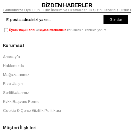
BİZDEN HABERLER
Bültenimize Üye Olun ! Tüm İndirim ve Fırsatlardan İlk Sizin Haberiniz Olsun !
Gönder
Üyelik koşullarını
ve
kişisel verilerimin
korunmasını kabul ediyorum.
Kurumsal
Anasayfa
Hakkımızda
Mağazalarımız
Bize Ulaşın
Sertifikalarımız
Kvkk Başvuru Formu
Cookie & Çerez Gizlilik Politikası
Müşteri İlişkileri