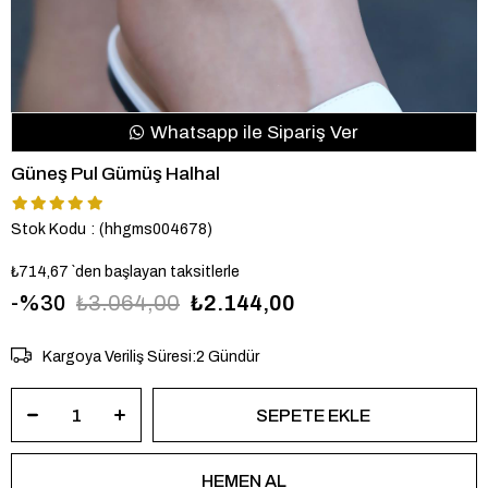
Whatsapp ile Sipariş Ver
Güneş Pul Gümüş Halhal
Stok Kodu
(hhgms004678)
₺714,67
`den başlayan taksitlerle
30
₺3.064,00
₺2.144,00
Kargoya Veriliş Süresi
:
2 Gündür