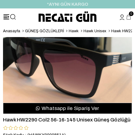
*AYNI GÜN KARGO
0
Anasayfa
GÜNEŞ GÖZLÜKLERİ
Hawk
Hawk Unisex
Hawk HW2290
Whatsapp ile Sipariş Ver
Hawk HW2290 Col2 56-16-145 Unisex Güneş Gözlüğü