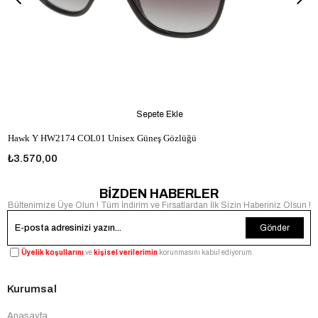
Sepete Ekle
Hawk Y HW2174 COL01 Unisex Güneş Gözlüğü
₺3.570,00
BİZDEN HABERLER
Bültenimize Üye Olun ! Tüm İndirim ve Fırsatlardan İlk Sizin Haberiniz Olsun !
Gönder
Üyelik koşullarını
ve
kişisel verilerimin
korunmasını kabul ediyorum.
Kurumsal
Anasayfa