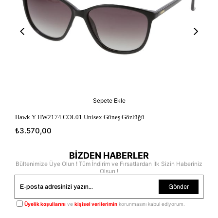
Sepete Ekle
Hawk Y HW2174 COL01 Unisex Güneş Gözlüğü
Ha
₺3.570,00
₺3
BİZDEN HABERLER
Bültenimize Üye Olun ! Tüm İndirim ve Fırsatlardan İlk Sizin Haberiniz
Olsun !
Gönder
Üyelik koşullarını
ve
kişisel verilerimin
korunmasını kabul ediyorum.