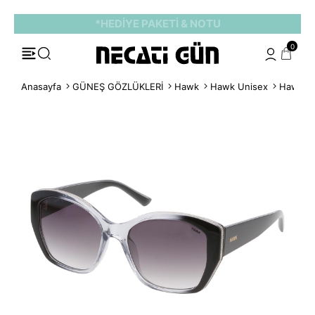
*HEDİYE PAKETİ & NOTU
0
Anasayfa
GÜNEŞ GÖZLÜKLERİ
Hawk
Hawk Unisex
Hawk Y