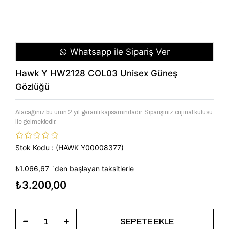
Whatsapp ile Sipariş Ver
Hawk Y HW2128 COL03 Unisex Güneş
Gözlüğü
Alacağınız bu ürün 2 yıl garanti kapsamındadır. Siparişiniz orijinal kutusu
ile gelmektedir.
Stok Kodu
(HAWK Y00008377)
₺1.066,67
`den başlayan taksitlerle
₺3.200,00