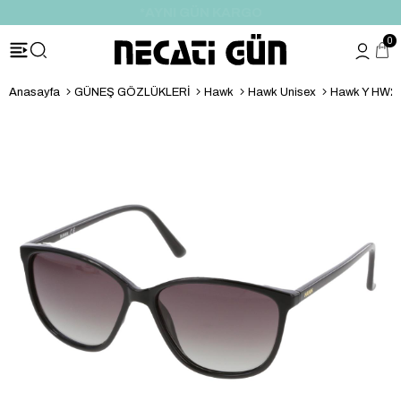
*HEDİYE PAKETİ & NOTU
0
Anasayfa
GÜNEŞ GÖZLÜKLERİ
Hawk
Hawk Unisex
Hawk Y HW21