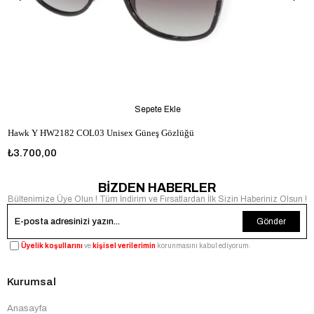
Sepete Ekle
Hawk Y HW2182 COL03 Unisex Güneş Gözlüğü
₺3.700,00
BİZDEN HABERLER
Bültenimize Üye Olun ! Tüm İndirim ve Fırsatlardan İlk Sizin Haberiniz Olsun !
Gönder
Üyelik koşullarını
ve
kişisel verilerimin
korunmasını kabul ediyorum.
Kurumsal
Anasayfa