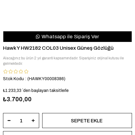
Whatsapp ile Sipariş Ver
Hawk Y HW2182 COL03 Unisex Güneş Gözlüğü
Alacağınız bu ürün 2 yıl garanti kapsamındadır. Siparişiniz orijinal kutusu ile
gelmektedir.
Stok Kodu
(HAWK Y00008386)
₺1.233,33
`den başlayan taksitlerle
₺3.700,00