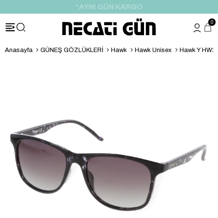
*HEDİYE PAKETİ & NOTU
0
Anasayfa
GÜNEŞ GÖZLÜKLERİ
Hawk
Hawk Unisex
Hawk Y HW21