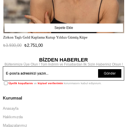
Sepete Ekle
Zirkon Taşlı Gold Kaplama Kutup Yıldızı Gümüş Küpe
₺3.930,00
₺2.751,00
BİZDEN HABERLER
Bültenimize Üye Olun ! Tüm İndirim ve Fırsatlardan İlk Sizin Haberiniz Olsun !
Gönder
Üyelik koşullarını
ve
kişisel verilerimin
korunmasını kabul ediyorum.
Kurumsal
Anasayfa
Hakkımızda
Mağazalarımız