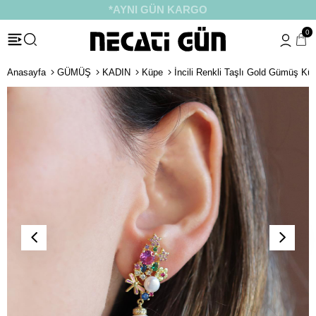
*HEDİYE PAKETİ & NOTU
0
Anasayfa
GÜMÜŞ
KADIN
Küpe
İncili Renkli Taşlı Gold Gümüş Kü