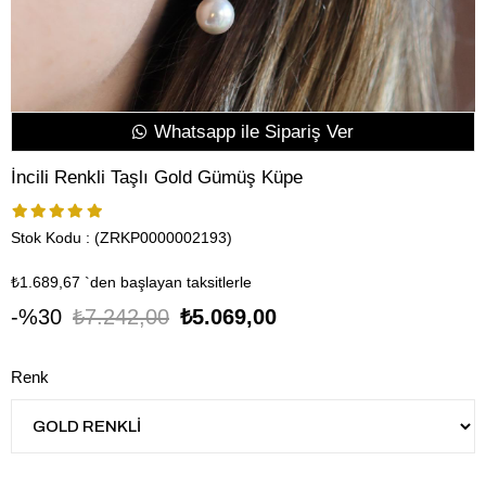
Whatsapp ile Sipariş Ver
İncili Renkli Taşlı Gold Gümüş Küpe
Stok Kodu
(ZRKP0000002193)
₺1.689,67
`den başlayan taksitlerle
30
₺7.242,00
₺5.069,00
Renk