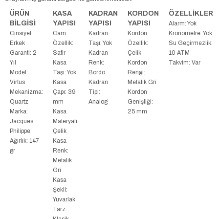
ÜRÜN
KASA
KADRAN
KORDON
ÖZELLİKLER
BİLGİSİ
YAPISI
YAPISI
YAPISI
Alarm: Yok
Cinsiyet:
Cam
Kadran
Kordon
Kronometre: Yok
Erkek
Özellik:
Taşı: Yok
Özellik:
Su Geçirmezlik:
Garanti: 2
Safir
Kadran
Çelik
10 ATM
Yıl
Kasa
Renk:
Kordon
Takvim: Var
Model:
Taşı: Yok
Bordo
Rengi:
Virtus
Kasa
Kadran
Metalik Gri
Mekanizma:
Çapı: 39
Tipi:
Kordon
Quartz
mm
Analog
Genişliği:
Marka:
Kasa
25 mm
Jacques
Materyali:
Philippe
Çelik
Ağırlık: 147
Kasa
gr
Renk:
Metalik
Gri
Kasa
Şekli:
Yuvarlak
Tarz:
Klasik