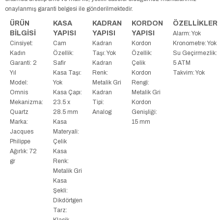
onaylanmış garanti belgesi ile gönderilmektedir.
ÜRÜN
KASA
KADRAN
KORDON
ÖZELLİKLER
BİLGİSİ
YAPISI
YAPISI
YAPISI
Alarm: Yok
Cinsiyet:
Cam
Kadran
Kordon
Kronometre: Yok
Kadın
Özellik:
Taşı: Yok
Özellik:
Su Geçirmezlik:
Garanti: 2
Safir
Kadran
Çelik
5 ATM
Yıl
Kasa Taşı:
Renk:
Kordon
Takvim: Yok
Model:
Yok
Metalik Gri
Rengi:
Omnis
Kasa Çapı:
Kadran
Metalik Gri
Mekanizma:
23.5 x
Tipi:
Kordon
Quartz
28.5 mm
Analog
Genişliği:
Marka:
Kasa
15 mm
Jacques
Materyali:
Philippe
Çelik
Ağırlık: 72
Kasa
gr
Renk:
Metalik Gri
Kasa
Şekli:
Dikdörtgen
Tarz:
Klasik