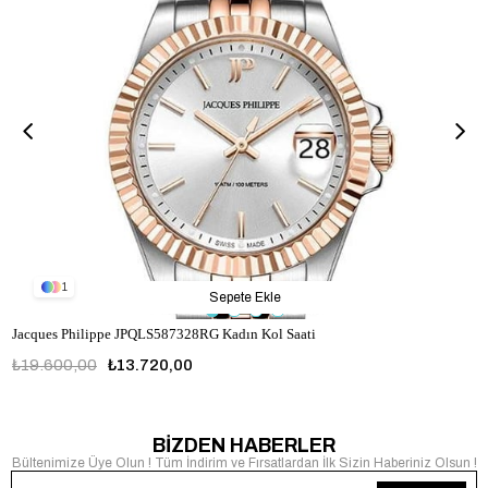
1
Sepete Ekle
Jacques Philippe JPQLS587328RG Kadın Kol Saati
₺19.600,00
₺13.720,00
JPQLS587328RG
BİZDEN HABERLER
Bültenimize Üye Olun ! Tüm İndirim ve Fırsatlardan İlk Sizin Haberiniz Olsun !