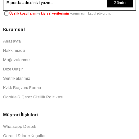
Gönder
Üyelik koşullarını
ve
kişisel verilerimin
korunmasını kabul ediyorum.
Kurumsal
Anasayfa
Hakkımızda
Mağazalarımız
Bize Ulaşın
Sertifikalarımız
Kvkk Başvuru Formu
Cookie & Çerez Gizlilik Politikası
Müşteri İlişkileri
Whatsapp Destek
Garanti & İade Koşulları