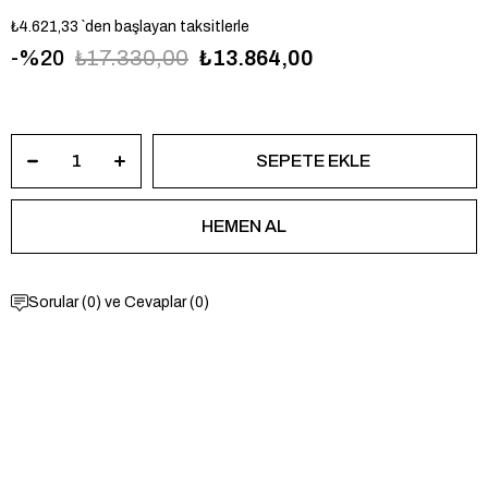
₺4.621,33
`den başlayan taksitlerle
20
₺17.330,00
₺13.864,00
JPQLS931326
Sorular (0) ve Cevaplar (0)