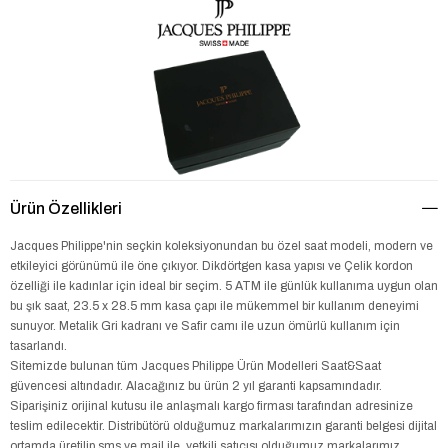
Ürün Özellikleri
Jacques Philippe'nin seçkin koleksiyonundan bu özel saat modeli, modern ve
etkileyici görünümü ile öne çıkıyor. Dikdörtgen kasa yapısı ve Çelik kordon
özelliği ile kadınlar için ideal bir seçim. 5 ATM ile günlük kullanıma uygun olan
bu şık saat, 23.5 x 28.5 mm kasa çapı ile mükemmel bir kullanım deneyimi
sunuyor. Metalik Gri kadranı ve Safir camı ile uzun ömürlü kullanım için
tasarlandı.
Sitemizde bulunan tüm Jacques Philippe Ürün Modelleri Saat&Saat
güvencesi altındadır. Alacağınız bu ürün 2 yıl garanti kapsamındadır.
Siparişiniz orijinal kutusu ile anlaşmalı kargo firması tarafından adresinize
teslim edilecektir. Distribütörü olduğumuz markalarımızın garanti belgesi dijital
ortamda üretilip sms ve mail ile, yetkili satıcısı olduğumuz markalarımız