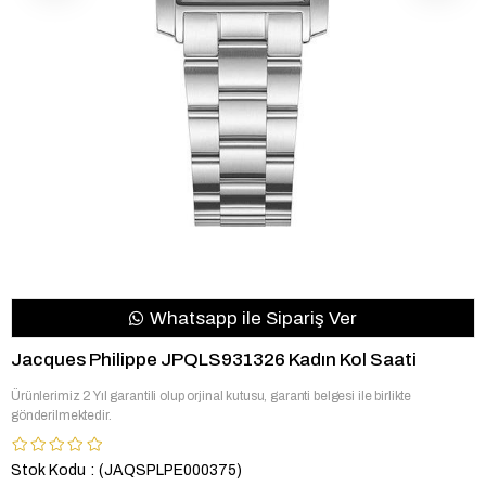
Whatsapp ile Sipariş Ver
Jacques Philippe JPQLS931326 Kadın Kol Saati
Ürünlerimiz 2 Yıl garantili olup orjinal kutusu, garanti belgesi ile birlikte
gönderilmektedir.
Stok Kodu
(JAQSPLPE000375)