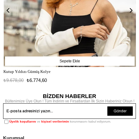
Sepete Ekle
Kutup Yıldızı Gümüş Kolye
₺9.678,00
₺6.774,60
BİZDEN HABERLER
Bültenimize Üye Olun ! Tüm İndirim ve Fırsatlardan İlk Sizin Haberiniz Olsun !
Gönder
Üyelik koşullarını
ve
kişisel verilerimin
korunmasını kabul ediyorum.
Kurumsal