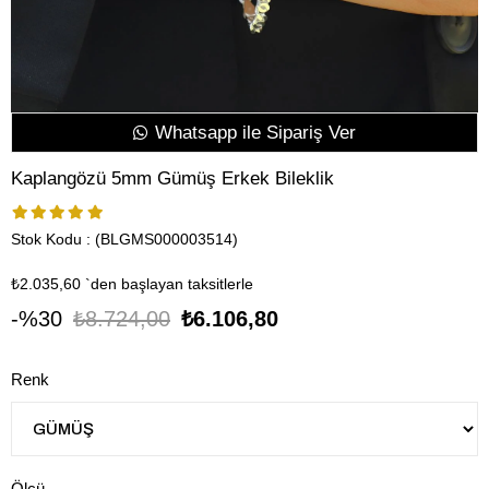
Whatsapp ile Sipariş Ver
Kaplangözü 5mm Gümüş Erkek Bileklik
Stok Kodu
(BLGMS000003514)
₺2.035,60
`den başlayan taksitlerle
30
₺8.724,00
₺6.106,80
Renk
Ölçü