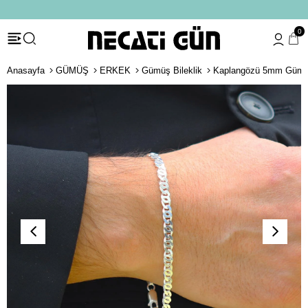
*HEDİYE PAKETİ & NOTU
0
Anasayfa
GÜMÜŞ
ERKEK
Gümüş Bileklik
Kaplangözü 5mm Gümüş