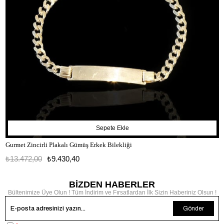
Sepete Ekle
Gurmet Zincirli Plakalı Gümüş Erkek Bilekliği
₺13.472,00
₺9.430,40
BİZDEN HABERLER
Bültenimize Üye Olun ! Tüm İndirim ve Fırsatlardan İlk Sizin Haberiniz Olsun !
Gönder