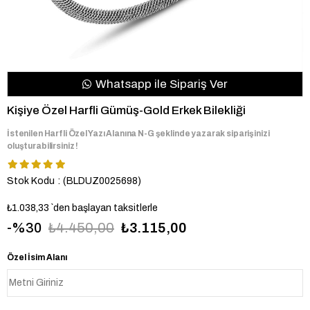
Whatsapp ile Sipariş Ver
Kişiye Özel Harfli Gümüş-Gold Erkek Bilekliği
İstenilen Harfli Özel Yazı Alanına N-G şeklinde yazarak siparişinizi
oluşturabilirsiniz !
Stok Kodu
(BLDUZ0025698)
₺1.038,33
`den başlayan taksitlerle
30
₺4.450,00
₺3.115,00
Özel İsim Alanı