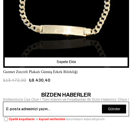
Sepete Ekle
Gurmet Zincirli Plakalı Gümüş Erkek Bilekliği
₺13.472,00
₺9.430,40
BİZDEN HABERLER
Bültenimize Üye Olun ! Tüm İndirim ve Fırsatlardan İlk Sizin Haberiniz Olsun !
Gönder
Üyelik koşullarını
ve
kişisel verilerimin
korunmasını kabul ediyorum.