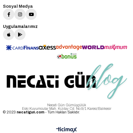
Sosyal Medya
Uygulamalarımız
Necati Gün Gümüşçülük
Eski Kuyumcular Mah. Kızılay Cd. No:9/1 Karesi/Balıkesir
© 2023
necatigun.com
- Tüm Hakları Saklıdır.