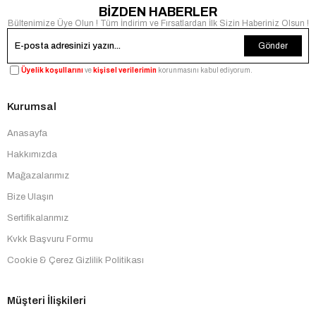
BİZDEN HABERLER
Bültenimize Üye Olun ! Tüm İndirim ve Fırsatlardan İlk Sizin Haberiniz Olsun !
Gönder
Üyelik koşullarını
ve
kişisel verilerimin
korunmasını kabul ediyorum.
Kurumsal
Anasayfa
Hakkımızda
Mağazalarımız
Bize Ulaşın
Sertifikalarımız
Kvkk Başvuru Formu
Cookie & Çerez Gizlilik Politikası
Müşteri İlişkileri