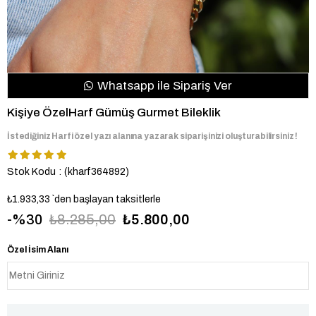
Whatsapp ile Sipariş Ver
Kişiye ÖzelHarf Gümüş Gurmet Bileklik
İstediğiniz Harfi özel yazı alanına yazarak siparişinizi oluşturabilirsiniz !
Stok Kodu
(kharf364892)
₺1.933,33
`den başlayan taksitlerle
30
₺8.285,00
₺5.800,00
Özel İsim Alanı