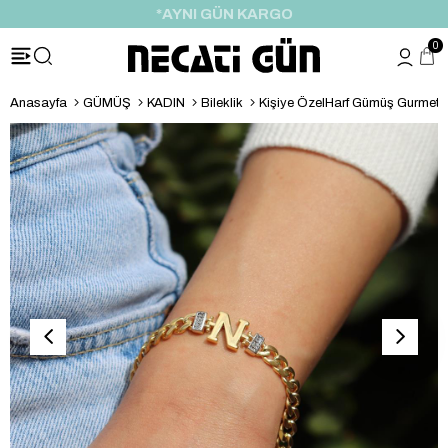
*HEDİYE PAKETİ & NOTU
0
Anasayfa
GÜMÜŞ
KADIN
Bileklik
Kişiye ÖzelHarf Gümüş Gurmet B