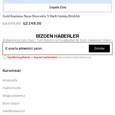
Sepete Ekle
Gold Kaplama Nazar Boncuklu Y Harfi Gümüş Bileklik
₺3.070,00
₺2.149,00
BİZDEN HABERLER
Bültenimize Üye Olun ! Tüm İndirim ve Fırsatlardan İlk Sizin Haberiniz Olsun !
Gönder
Üyelik koşullarını
ve
kişisel verilerimin
korunmasını kabul ediyorum.
Kurumsal
Anasayfa
Hakkımızda
Mağazalarımız
Bize Ulaşın
Sertifikalarımız