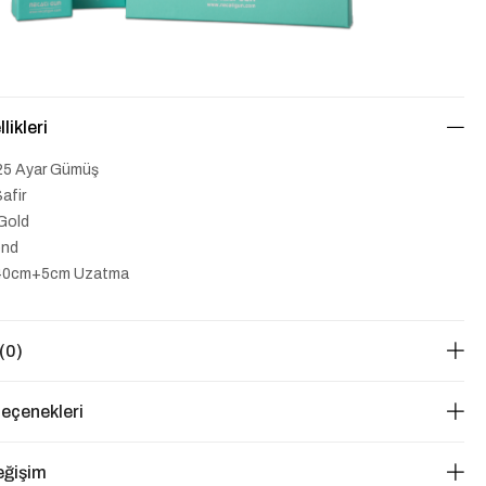
likleri
25 Ayar Gümüş
afir
Gold
end
40cm+5cm Uzatma
(0)
eçenekleri
eğişim