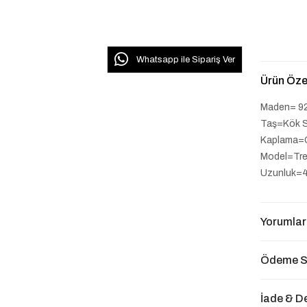
Whatsapp ile Sipariş Ver
Ürün Özel
Maden= 9
Taş=Kök S
Kaplama=
Model=Tr
Uzunluk=
Yorumlar
Ödeme S
İade & D