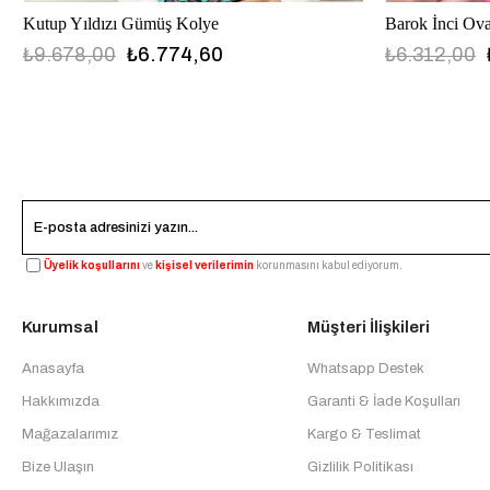
Barok İnci Ov
Kutup Yıldızı Gümüş Kolye
₺6.312,00
₺9.678,00
₺6.774,60
Üyelik koşullarını
ve
kişisel verilerimin
korunmasını kabul ediyorum.
Kurumsal
Müşteri İlişkileri
Anasayfa
Whatsapp Destek
Hakkımızda
Garanti & İade Koşulları
Mağazalarımız
Kargo & Teslimat
Bize Ulaşın
Gizlilik Politikası