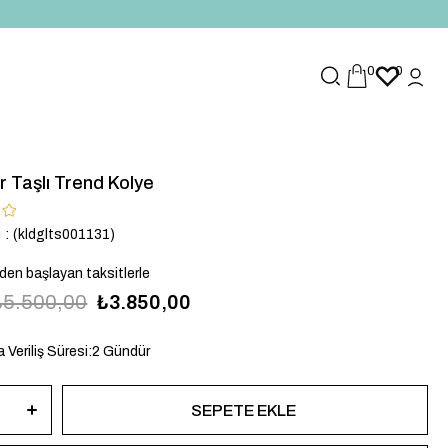
0
0
r Taşlı Trend Kolye
u
(kldglts001131)
`den başlayan taksitlerle
₺5.500,00
₺3.850,00
 Veriliş Süresi
:
2 Gündür