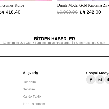
al Gümüş Kolye
₺4.418,40
₺6.060,00
₺4.242,00
BİZDEN HABERLER
Bültenimize Üye Olun ! Tüm İndirim ve Fırsatlardan İlk Sizin Haberiniz Olsun !
Alışveriş
Sosyal Medy
Hesabım
Sepetim
Kargo Takibi
İade Taleplerim