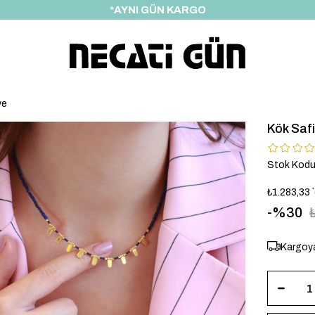
*HEDİYE PAKETİ & NOTU
ye
Kök Safi
Stok Kod
₺1.283,33
30
Kargoya