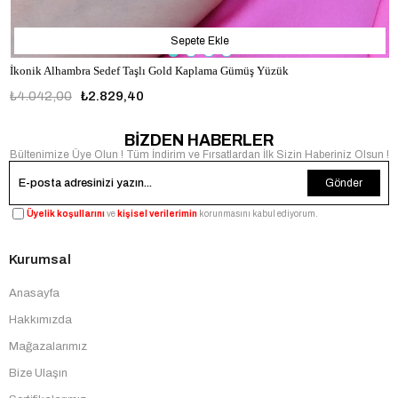
Sepete Ekle
İkonik Alhambra Sedef Taşlı Gold Kaplama Gümüş Yüzük
₺4.042,00
₺2.829,40
BİZDEN HABERLER
Bültenimize Üye Olun ! Tüm İndirim ve Fırsatlardan İlk Sizin Haberiniz Olsun !
Gönder
Üyelik koşullarını
ve
kişisel verilerimin
korunmasını kabul ediyorum.
Kurumsal
Anasayfa
Hakkımızda
Mağazalarımız
Bize Ulaşın