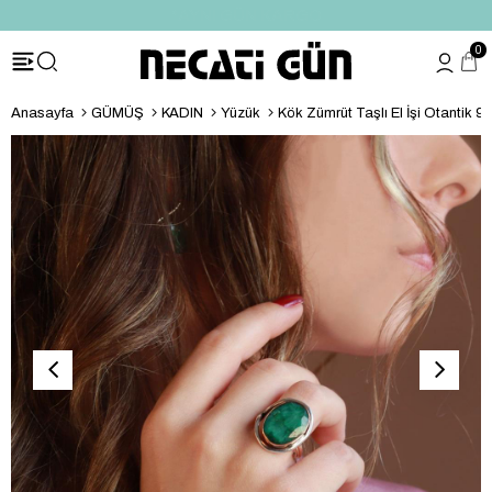
*HEDİYE PAKETİ & NOTU
0
Anasayfa
GÜMÜŞ
KADIN
Yüzük
Kök Zümrüt Taşlı El İşi Otantik