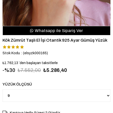
Whatsapp ile Sipariş Ver
Kök Zümrüt Taşlı El İşi Otantik 925 Ayar Gümüş Yüzük
Stok Kodu
(elsyzk000165)
₺1.762,13
`den başlayan taksitlerle
30
₺7.552,00
₺5.286,40
YÜZÜK ÖLÇÜSÜ
Kargoya Veriliş Süresi
:
2 Gündür