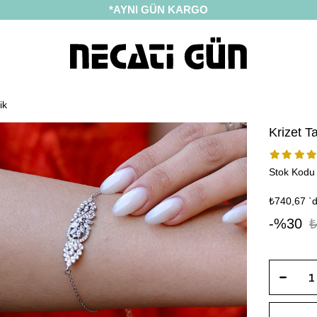
*AYNI GÜN KARGO
ik
Krizet T
Stok Kodu
₺740,67
`
30
₺