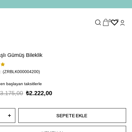
0
0
aşlı Gümüş Bileklik
(ZRBLK000004200)
den başlayan taksitlerle
3.175,00
₺2.222,00