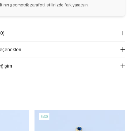
ıltının geometrik zarafeti, stilinizde fark yaratsın.
(0)
çenekleri
eğişim
%30