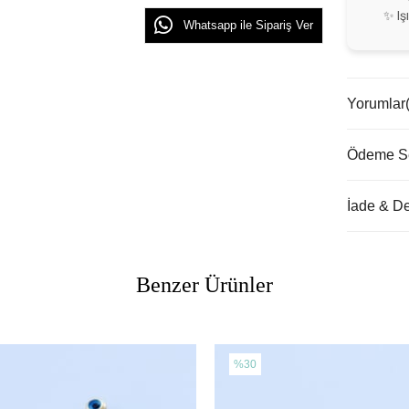
✨ Iş
Whatsapp ile Sipariş Ver
Yorumlar
Ödeme Se
İade & D
Benzer Ürünler
%30