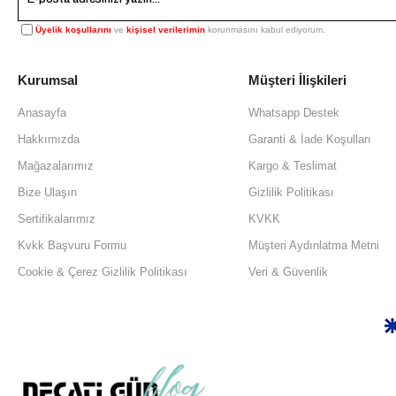
Üyelik koşullarını
ve
kişisel verilerimin
korunmasını kabul ediyorum.
Kurumsal
Müşteri İlişkileri
Anasayfa
Whatsapp Destek
Hakkımızda
Garanti & İade Koşulları
Mağazalarımız
Kargo & Teslimat
Bize Ulaşın
Gizlilik Politikası
Sertifikalarımız
KVKK
Kvkk Başvuru Formu
Müşteri Aydınlatma Metni
Cookie & Çerez Gizlilik Politikası
Veri & Güvenlik