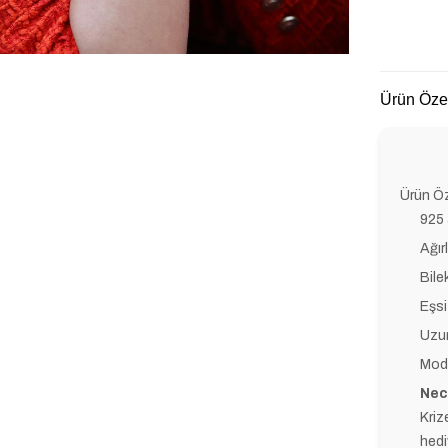
Ürün Özel
Ürün Öze
925 
Ağırl
Bile
Eşsi
Uzun
Mode
Nec
Kriz
hedi