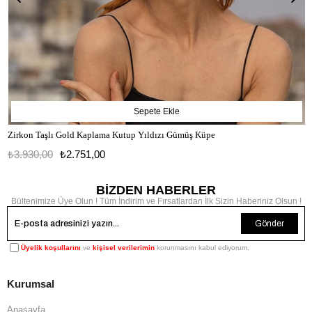
Sepete Ekle
Zirkon Taşlı Gold Kaplama Kutup Yıldızı Gümüş Küpe
₺3.930,00
₺2.751,00
BİZDEN HABERLER
Bültenimize Üye Olun ! Tüm İndirim ve Fırsatlardan İlk Sizin Haberiniz Olsun !
Gönder
Üyelik koşullarını
ve
kişisel verilerimin
korunmasını kabul ediyorum.
Kurumsal
Anasayfa