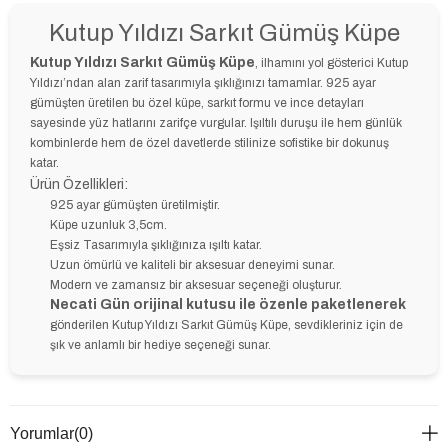
Kutup Yıldızı Sarkıt Gümüş Küpe
Kutup Yıldızı Sarkıt Gümüş Küpe
, ilhamını yol gösterici Kutup
Yıldızı’ndan alan zarif tasarımıyla şıklığınızı tamamlar. 925 ayar
gümüşten üretilen bu özel küpe, sarkıt formu ve ince detayları
sayesinde yüz hatlarını zarifçe vurgular. Işıltılı duruşu ile hem günlük
kombinlerde hem de özel davetlerde stilinize sofistike bir dokunuş
katar.
Ürün Özellikleri:
925 ayar gümüşten üretilmiştir.
Küpe uzunluk 3,5cm.
Eşsiz Tasarımıyla şıklığınıza ışıltı katar.
Uzun ömürlü ve kaliteli bir aksesuar deneyimi sunar.
Modern ve zamansız bir aksesuar seçeneği oluşturur.
Necati Gün orijinal kutusu ile özenle paketlenerek
gönderilen Kutup Yıldızı Sarkıt Gümüş Küpe, sevdikleriniz için de
şık ve anlamlı bir hediye seçeneği sunar.
Yorumlar
(0)