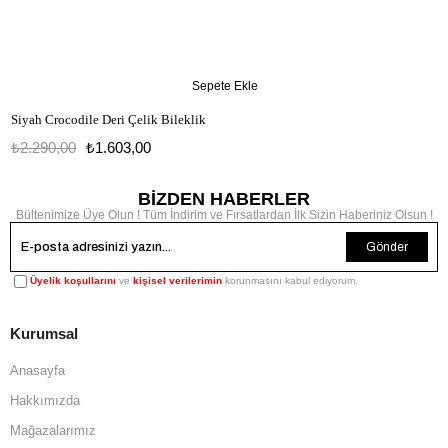
Sepete Ekle
Siyah Crocodile Deri Çelik Bileklik
₺2.290,00
₺1.603,00
BİZDEN HABERLER
Bültenimize Üye Olun ! Tüm İndirim ve Fırsatlardan İlk Sizin Haberiniz Olsun !
Gönder
Üyelik koşullarını
ve
kişisel verilerimin
korunmasını kabul ediyorum.
Kurumsal
Anasayfa
Hakkımızda
Mağazalarımız