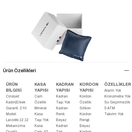
Ürün Özellikleri
ÜRÜN
KASA
KADRAN
KORDON
ÖZELLİKLER
BİLGİSİ
YAPISI
YAPISI
YAPISI
Alarm: Yok
Cinsiyet:
Cam
Kadran
Kordon
Kronometre: Yok
Kadın|Erkek
Özellik:
Taşı: Yok
Özellik:
Su Geçirmezlik:
Garanti: 2 Yıl
Mineral
Kadran
Silikon
5 ATM
Model:
Kasa
Renk:
Kordon
Takvim: Yok
Lacoste.12.12
Taşı: Yok
Beyaz
Rengi:
Mekanizma:
Kasa
Kadran
Beyaz
Quartz
Çapı: 42
Tipi:
Kordon