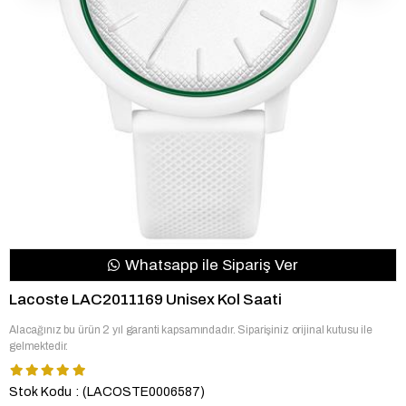
Whatsapp ile Sipariş Ver
Lacoste LAC2011169 Unisex Kol Saati
Alacağınız bu ürün 2 yıl garanti kapsamındadır. Siparişiniz orijinal kutusu ile
gelmektedir.
Stok Kodu
(LACOSTE0006587)