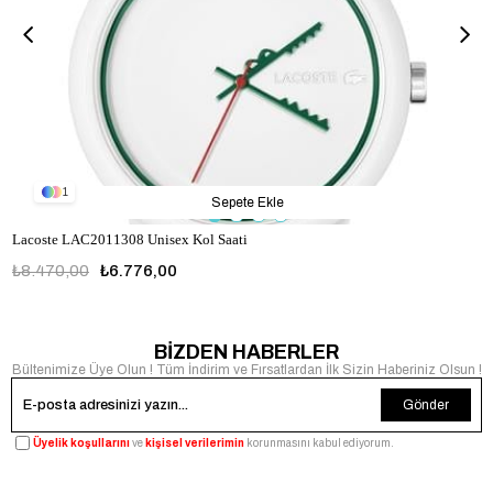
1
Sepete Ekle
Lacoste LAC2011308 Unisex Kol Saati
₺8.470,00
₺6.776,00
LAC2011308
BİZDEN HABERLER
Bültenimize Üye Olun ! Tüm İndirim ve Fırsatlardan İlk Sizin Haberiniz Olsun !
Gönder
Üyelik koşullarını
ve
kişisel verilerimin
korunmasını kabul ediyorum.