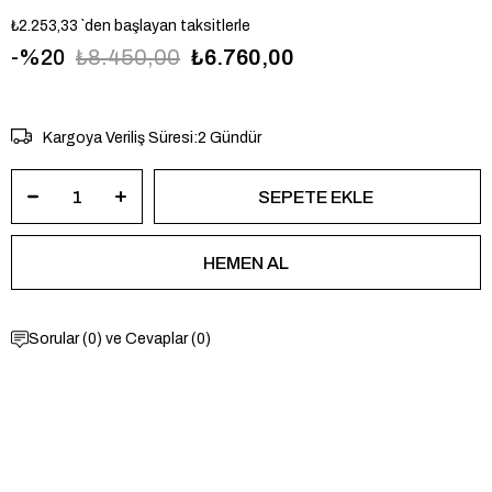
₺2.253,33
`den başlayan taksitlerle
20
₺8.450,00
₺6.760,00
LAC2011169
Kargoya Veriliş Süresi
:
2 Gündür
Sorular (0) ve Cevaplar (0)