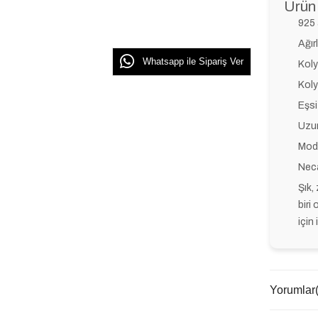
Ürün 
925 
Ağırl
Whatsapp ile Sipariş Ver
Koly
Koly
Eşsi
Uzun
Mode
Neca
Şık,
biri
için
Yorumlar