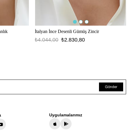
İtalyan İnce Desenli Gümüş Zincir
nlık
₺4.044,00
₺2.830,80
Gönder
a
Uygulamalarımız