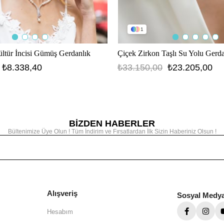
1
ültür İncisi Gümüş Gerdanlık
Çiçek Zirkon Taşlı Su Yolu Gerda
₺8.338,40
₺33.150,00
₺23.205,00
BİZDEN HABERLER
Bültenimize Üye Olun ! Tüm İndirim ve Fırsatlardan İlk Sizin Haberiniz Olsun !
Alışveriş
Sosyal Medy
Hesabım