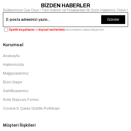
BİZDEN HABERLER
Bültenimize Üye Olun ! Tüm İndirim ve Fırsatlardan İlk Sizin Haberiniz Olsun !
Gönder
Üyelik koşullarını
ve
kişisel verilerimin
korunmasını kabul ediyorum.
Kurumsal
Anasayfa
Hakkımızda
Mağazalarımız
Bize Ulaşın
Sertifikalarımız
Kvkk Başvuru Formu
Cookie & Çerez Gizlilik Politikası
Müşteri İlişkileri