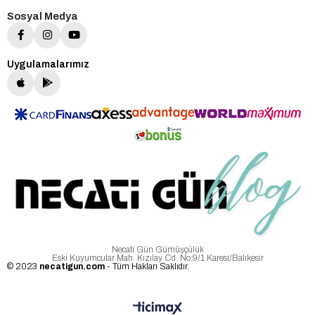
Sosyal Medya
Uygulamalarımız
Necati Gün Gümüşçülük
Eski Kuyumcular Mah. Kızılay Cd. No:9/1 Karesi/Balıkesir
© 2023
necatigun.com
- Tüm Hakları Saklıdır.