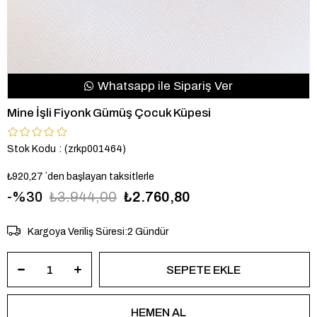
Whatsapp ile Sipariş Ver
Mine İşli Fiyonk Gümüş Çocuk Küpesi
Stok Kodu
(zrkp001464)
₺920,27
`den başlayan taksitlerle
30
₺3.944,00
₺2.760,80
Kargoya Veriliş Süresi
:
2 Gündür