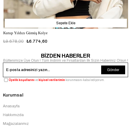
Sepete Ekle
Kutup Yıldızı Gümüş Kolye
₺9.678,00
₺6.774,60
BİZDEN HABERLER
Bültenimize Üye Olun ! Tüm İndirim ve Fırsatlardan İlk Sizin Haberiniz Olsun !
Gönder
Üyelik koşullarını
ve
kişisel verilerimin
korunmasını kabul ediyorum.
Kurumsal
Anasayfa
Hakkımızda
Mağazalarımız