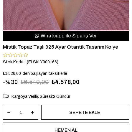
Whatsapp ile Sipariş Ver
Mistik Topaz Taşlı 925 Ayar Otantik Tasarım Kolye
Stok Kodu
(ELSKLY000166)
₺1.526,00
`den başlayan taksitlerle
30
₺6.540,00
₺4.578,00
Kargoya Veriliş Süresi
:
2 Gündür