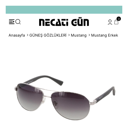
*HEDİYE PAKETİ & NOTU
0
Anasayfa
GÜNEŞ GÖZLÜKLERİ
Mustang
Mustang Erkek
Mus