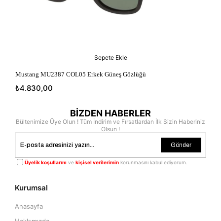
Sepete Ekle
Mustang MU2387 COL05 Erkek Güneş Gözlüğü
Mus
₺4.830,00
₺4
BİZDEN HABERLER
Bültenimize Üye Olun ! Tüm İndirim ve Fırsatlardan İlk Sizin Haberiniz
Olsun !
Gönder
Üyelik koşullarını
ve
kişisel verilerimin
korunmasını kabul ediyorum.
Kurumsal
Anasayfa