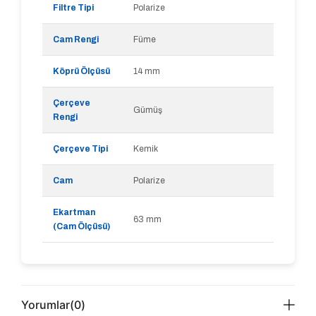
Filtre Tipi
Polarize
Cam Rengi
Füme
Köprü Ölçüsü
14 mm
Çerçeve
Gümüş
Rengi
Çerçeve Tipi
Kemik
Cam
Polarize
Ekartman
63 mm
(Cam Ölçüsü)
Yorumlar
(0)