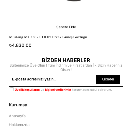
Sepete Ekle
Mustang MU2387 COL05 Erkek Güneş Gözlüğü
Mus
₺4.830,00
₺4
BİZDEN HABERLER
Bültenimize Üye Olun ! Tüm İndirim ve Fırsatlardan İlk Sizin Haberiniz
Olsun !
Gönder
Üyelik koşullarını
ve
kişisel verilerimin
korunmasını kabul ediyorum.
Kurumsal
Anasayfa
Hakkımızda