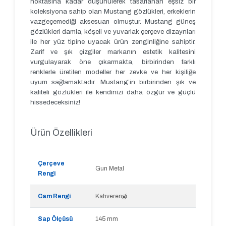
noktasına kadar düşünülerek tasarlanan eşsiz bir
koleksiyona sahip olan Mustang gözlükleri, erkeklerin
vazgeçemediği aksesuarı olmuştur. Mustang güneş
gözlükleri damla, köşeli ve yuvarlak çerçeve dizaynları
ile her yüz tipine uyacak ürün zenginliğine sahiptir.
Zarif ve şık çizgiler markanın estetik kalitesini
vurgulayarak öne çıkarmakta, birbirinden farklı
renklerle üretilen modeller her zevke ve her kişiliğe
uyum sağlamaktadır. Mustang’in birbirinden şık ve
kaliteli gözlükleri ile kendinizi daha özgür ve güçlü
hissedeceksiniz!
Ürün Özellikleri
Çerçeve
Gun Metal
Rengi
Cam Rengi
Kahverengi
Sap Ölçüsü
145 mm