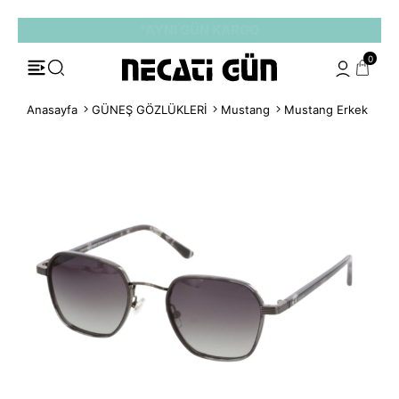
*HEDİYE PAKETİ & NOTU
0
Anasayfa
GÜNEŞ GÖZLÜKLERİ
Mustang
Mustang Erkek
Mu