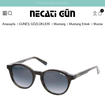
*HEDİYE PAKETİ & NOTU
0
Anasayfa
GÜNEŞ GÖZLÜKLERİ
Mustang
Mustang Erkek
Mustang