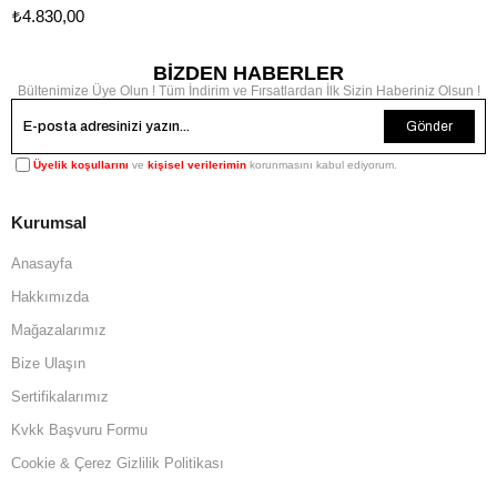
₺4.830,00
BİZDEN HABERLER
Bültenimize Üye Olun ! Tüm İndirim ve Fırsatlardan İlk Sizin Haberiniz Olsun !
Gönder
Üyelik koşullarını
ve
kişisel verilerimin
korunmasını kabul ediyorum.
Kurumsal
Anasayfa
Hakkımızda
Mağazalarımız
Bize Ulaşın
Sertifikalarımız
Kvkk Başvuru Formu
Cookie & Çerez Gizlilik Politikası