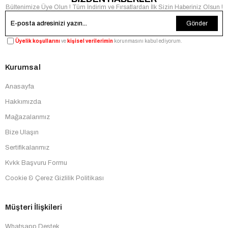
Bültenimize Üye Olun ! Tüm İndirim ve Fırsatlardan İlk Sizin Haberiniz Olsun !
Gönder
Üyelik koşullarını
ve
kişisel verilerimin
korunmasını kabul ediyorum.
Kurumsal
Anasayfa
Hakkımızda
Mağazalarımız
Bize Ulaşın
Sertifikalarımız
Kvkk Başvuru Formu
Cookie & Çerez Gizlilik Politikası
Müşteri İlişkileri
Whatsapp Destek