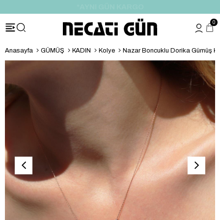
*HEDİYE PAKETİ & NOTU
0
Anasayfa
GÜMÜŞ
KADIN
Kolye
Nazar Boncuklu Dorika Gümüş K