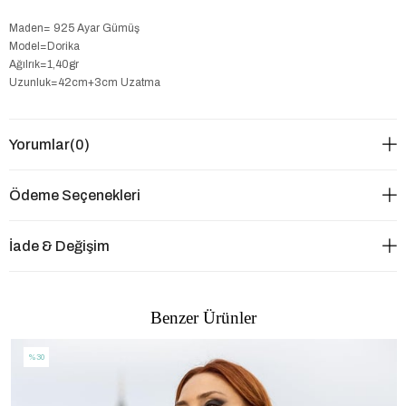
Maden= 925 Ayar Gümüş
Model=Dorika
Ağılrık=1,40gr
Uzunluk=42cm+3cm Uzatma
Yorumlar
(0)
Ödeme Seçenekleri
İade & Değişim
Benzer Ürünler
%30