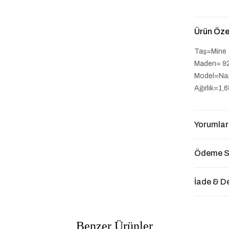
Ürün Özel
Taş=Mine
Maden= 9
Model=Naz
Ağırlık=1,
Yorumlar
Ödeme S
İade & D
Benzer Ürünler