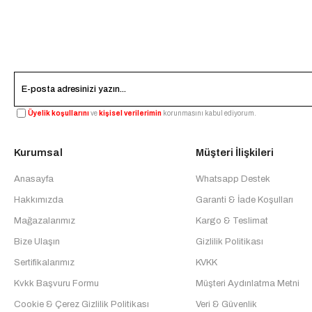
Üyelik koşullarını
ve
kişisel verilerimin
korunmasını kabul ediyorum.
Kurumsal
Müşteri İlişkileri
Anasayfa
Whatsapp Destek
Hakkımızda
Garanti & İade Koşulları
Mağazalarımız
Kargo & Teslimat
Bize Ulaşın
Gizlilik Politikası
Sertifikalarımız
KVKK
Kvkk Başvuru Formu
Müşteri Aydınlatma Metni
Cookie & Çerez Gizlilik Politikası
Veri & Güvenlik