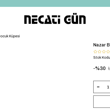
*HEDİYE PAKETİ & NOTU
Çocuk Küpesi
Nazar B
Stok Kod
30