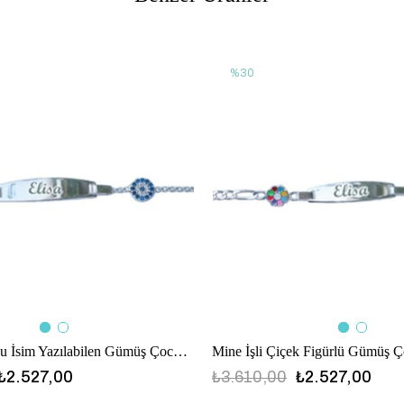
%30
Nazar Boncuklu İsim Yazılabilen Gümüş Çocuk Bilekliği
Mine İşli Çiçek Figürlü Gümüş Ç
₺2.527,00
₺3.610,00
₺2.527,00