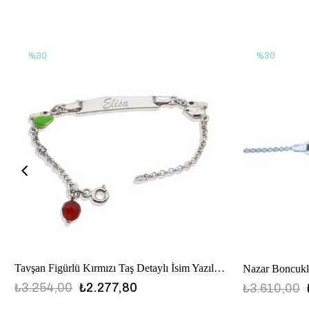
%30
%30
Tavşan Figürlü Kırmızı Taş Detaylı İsim Yazılabilen Plaka Gümüş Çocuk Bilekliği
₺3.254,00
₺2.277,80
₺3.610,00