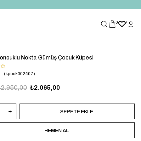
0
0
oncuklu Nokta Gümüş Çocuk Küpesi
u
(kpcck002407)
₺2.950,00
₺2.065,00