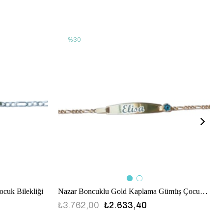
%30
ocuk Bilekliği
Nazar Boncuklu Gold Kaplama Gümüş Çocuk Bilekliği
₺3.762,00
₺2.633,40