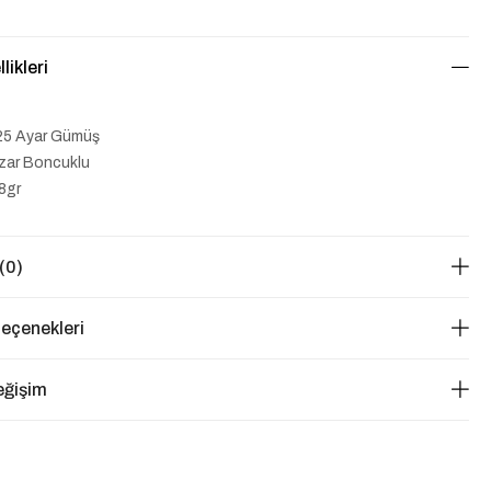
likleri
25 Ayar Gümüş
ar Boncuklu
68gr
(0)
eçenekleri
eğişim