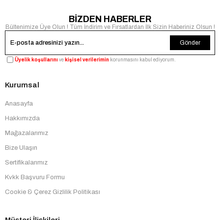
BİZDEN HABERLER
Bültenimize Üye Olun ! Tüm İndirim ve Fırsatlardan İlk Sizin Haberiniz Olsun !
Gönder
Üyelik koşullarını
ve
kişisel verilerimin
korunmasını kabul ediyorum.
Kurumsal
Anasayfa
Hakkımızda
Mağazalarımız
Bize Ulaşın
Sertifikalarımız
Kvkk Başvuru Formu
Cookie & Çerez Gizlilik Politikası
Müşteri İlişkileri