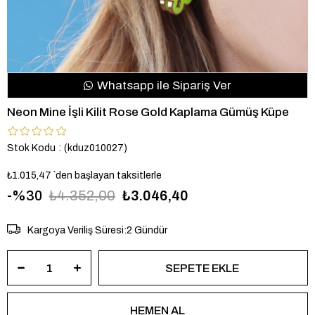
Whatsapp ile Sipariş Ver
Neon Mine İşli Kilit Rose Gold Kaplama Gümüş Küpe
Stok Kodu
(kduz010027)
₺1.015,47
`den başlayan taksitlerle
30
₺4.352,00
₺3.046,40
Kargoya Veriliş Süresi
:
2 Gündür