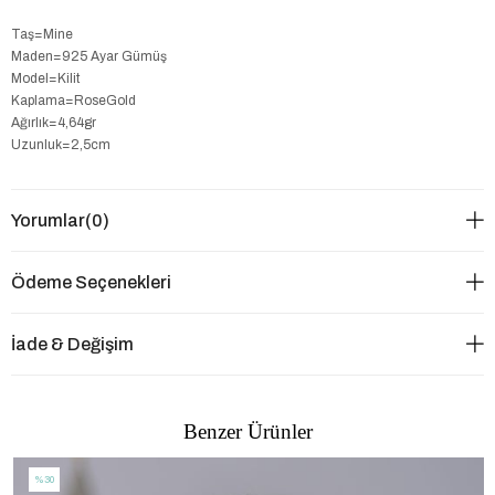
Taş=Mine
Maden=925 Ayar Gümüş
Model=Kilit
Kaplama=RoseGold
Ağırlık=4,64gr
Uzunluk=2,5cm
Yorumlar
(0)
Ödeme Seçenekleri
İade & Değişim
Benzer Ürünler
%30