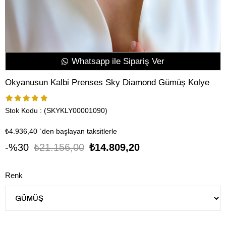
Whatsapp ile Sipariş Ver
Okyanusun Kalbi Prenses Sky Diamond Gümüş Kolye
Stok Kodu
(SKYKLY00001090)
₺4.936,40
`den başlayan taksitlerle
30
₺21.156,00
₺14.809,20
Renk