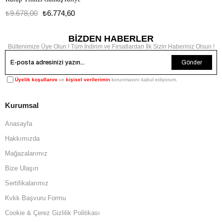
₺9.678,00
₺6.774,60
BİZDEN HABERLER
Bültenimize Üye Olun ! Tüm İndirim ve Fırsatlardan İlk Sizin Haberiniz Olsun !
Gönder
Üyelik koşullarını
ve
kişisel verilerimin
korunmasını kabul ediyorum.
Kurumsal
Anasayfa
Hakkımızda
Mağazalarımız
Bize Ulaşın
Sertifikalarımız
Kvkk Başvuru Formu
Cookie & Çerez Gizlilik Politikası