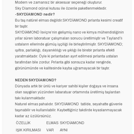
Modern ve zamansız bir aksesuar seçeneği oluşturur.
Sky Diamond orjinal kutusu ile özenle paketlenmektedir.
-SKYDİAMOND nedir?
Bu taş natürel elmas değildir.SKYDİAMOND pırlanta kesimi creatif
bir taştır.
SKYDİAMOND İsviçre’nin gelişmiş nano ve kimya mühendisliğinin
yıllar süren laboratuar çalışmaları sonucu üretilmiştir ve Tayland’lı
ustaların ellerinde gümüş işçiliği ile birleştirilmiştir. SKYDİAMOND;
ışıltısı, parlaklığı, dayanıklılığı ve şıklığı ile birebir pırlanta efekti
yaratmaktadır. Öyle ki pırlantadan ayırt edilmesi pırlanta ustaları
tarafından bile zordur. Pırlanta gibi sonsuza kadar renginde,
görünümünde ve kalitesinde kayba uğramayacak bir taştır.
NEDEN SKYDİAMOND?
Dünyada artık bir ünlü ve kariyer sahibi kişiler doğaya ve insana
olan saygıları yüzünden labaratuar ortamında üretilmiş taşlardan
takı kulanmaktadır.
Naturel elmas pahalıdır. SKYDİAMOND tatilde, seyahatte güvenle
taşınabilir ve kullanılabilir. Kaybettiğiniz takdirde kıyaslanmayacak
kadar az üzülürsünüz.
ÖZELLİK
ELMAS
SKYDİAMOND
IŞIK KIRILMASI
VAR
AYNI