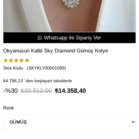
Whatsapp ile Sipariş Ver
Okyanusun Kalbi Sky Diamond Gümüş Kolye
Stok Kodu
(SKYKLY00001089)
₺4.786,13
`den başlayan taksitlerle
30
₺20.512,00
₺14.358,40
Renk