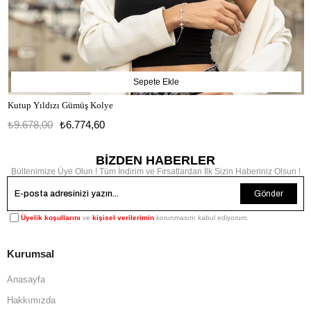
Sepete Ekle
Kutup Yıldızı Gümüş Kolye
₺9.678,00
₺6.774,60
BİZDEN HABERLER
Bültenimize Üye Olun ! Tüm İndirim ve Fırsatlardan İlk Sizin Haberiniz Olsun !
Gönder
Üyelik koşullarını
ve
kişisel verilerimin
korunmasını kabul ediyorum.
Kurumsal
Anasayfa
Hakkımızda