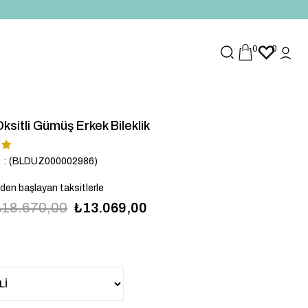
0
0
ksitli Gümüş Erkek Bileklik
u
(BLDUZ000002986)
`den başlayan taksitlerle
₺18.670,00
₺13.069,00