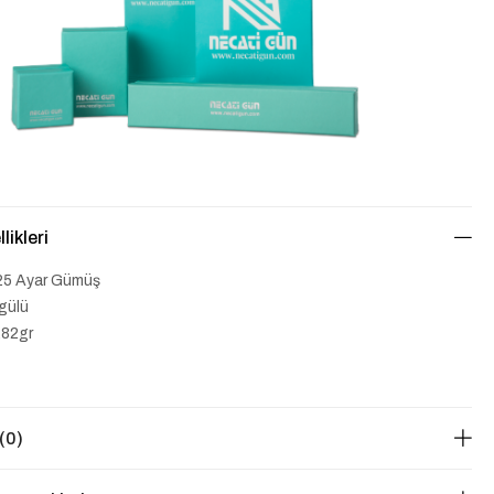
likleri
25 Ayar Gümüş
gülü
2,82gr
(0)