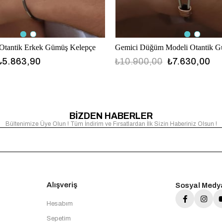
tantik Erkek Gümüş Kelepçe
Gemici Düğüm Modeli Otantik G
₺5.863,90
₺10.900,00
₺7.630,00
BİZDEN HABERLER
Bültenimize Üye Olun ! Tüm İndirim ve Fırsatlardan İlk Sizin Haberiniz Olsun !
Alışveriş
Sosyal Medy
Hesabım
Sepetim