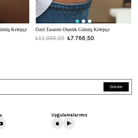
ümüş Kelepçe
Özel Tasarım Otantik Gümüş Kelepçe
₺11.095,00
₺7.766,50
Gönder
a
Uygulamalarımız