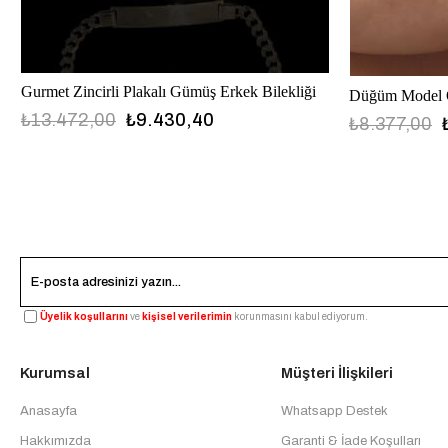
Gurmet Zincirli Plakalı Gümüş Erkek Bilekliği
Düğüm Model O
₺13.472,00
₺9.430,40
₺8.377,00
Üyelik koşullarını
ve
kişisel verilerimin
korunmasını kabul ediyorum.
Kurumsal
Müşteri İlişkileri
Anasayfa
Whatsapp Destek
Hakkımızda
Garanti & İade Koşulları