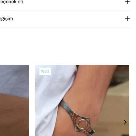
eçenekleri
eğişim
%30