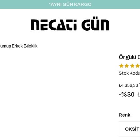
*HEDİYE PAKETİ & NOTU
Gümüş Erkek Bileklik
Örgülü O
Stok Kod
₺4.356,33
30
Renk