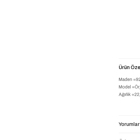
Ürün Özel
Maden =9
Model =Ör
Ağırlık =2
Yorumlar