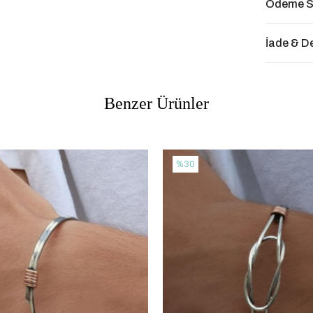
Ödeme S
İade & D
Benzer Ürünler
%30