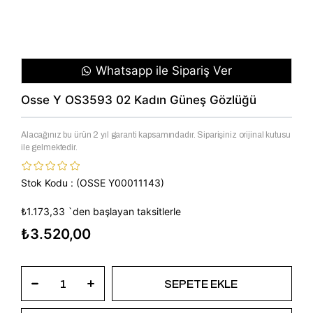
Whatsapp ile Sipariş Ver
Osse Y OS3593 02 Kadın Güneş Gözlüğü
Alacağınız bu ürün 2 yıl garanti kapsamındadır. Siparişiniz orijinal kutusu
ile gelmektedir.
Stok Kodu
(OSSE Y00011143)
₺1.173,33
`den başlayan taksitlerle
₺3.520,00