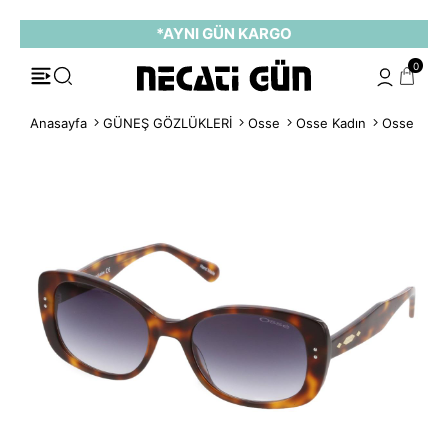
*AYNI GÜN KARGO
0
Anasayfa
GÜNEŞ GÖZLÜKLERİ
Osse
Osse Kadın
Osse Y OS