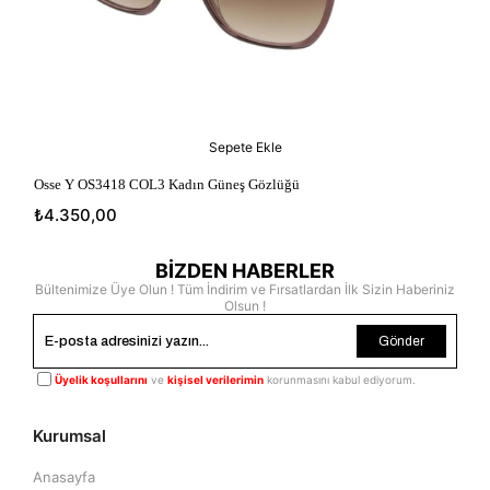
Sepete Ekle
Osse Y OS3418 COL3 Kadın Güneş Gözlüğü
Oss
₺4.350,00
₺4
BİZDEN HABERLER
Bültenimize Üye Olun ! Tüm İndirim ve Fırsatlardan İlk Sizin Haberiniz
Olsun !
Gönder
Üyelik koşullarını
ve
kişisel verilerimin
korunmasını kabul ediyorum.
Kurumsal
Anasayfa