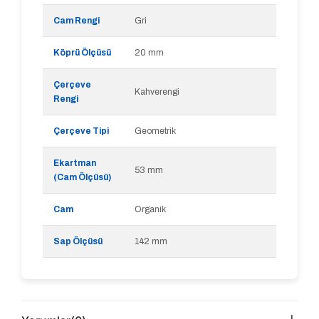
Cam Rengi
Gri
Köprü Ölçüsü
20 mm
Çerçeve
Kahverengi
Rengi
Çerçeve Tipi
Geometrik
Ekartman
53 mm
(Cam Ölçüsü)
Cam
Organik
Sap Ölçüsü
142 mm