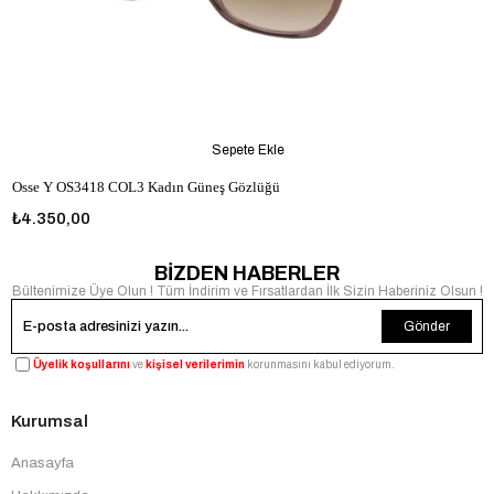
Sepete Ekle
Osse Y OS3418 COL3 Kadın Güneş Gözlüğü
₺4.350,00
BİZDEN HABERLER
Bültenimize Üye Olun ! Tüm İndirim ve Fırsatlardan İlk Sizin Haberiniz Olsun !
Gönder
Üyelik koşullarını
ve
kişisel verilerimin
korunmasını kabul ediyorum.
Kurumsal
Anasayfa