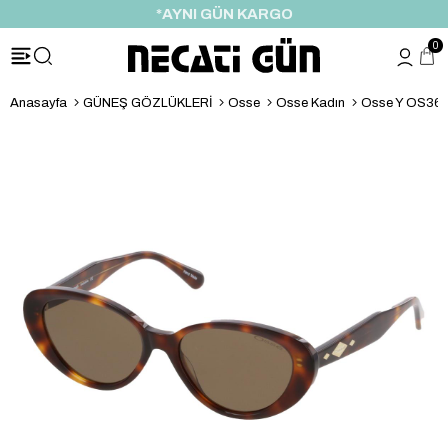
*AYNI GÜN KARGO
0
Anasayfa
GÜNEŞ GÖZLÜKLERİ
Osse
Osse Kadın
Osse Y OS360