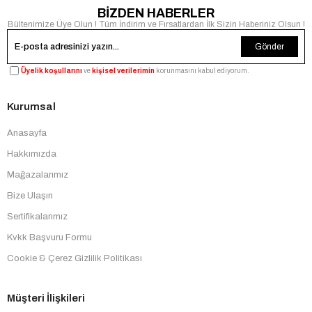
BİZDEN HABERLER
Bültenimize Üye Olun ! Tüm İndirim ve Fırsatlardan İlk Sizin Haberiniz Olsun !
Gönder
Üyelik koşullarını
ve
kişisel verilerimin
korunmasını kabul ediyorum.
Kurumsal
Anasayfa
Hakkımızda
Mağazalarımız
Bize Ulaşın
Sertifikalarımız
Kvkk Başvuru Formu
Cookie & Çerez Gizlilik Politikası
Müşteri İlişkileri