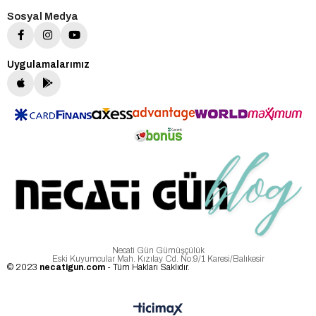
Sosyal Medya
Uygulamalarımız
Necati Gün Gümüşçülük
Eski Kuyumcular Mah. Kızılay Cd. No:9/1 Karesi/Balıkesir
© 2023
necatigun.com
- Tüm Hakları Saklıdır.