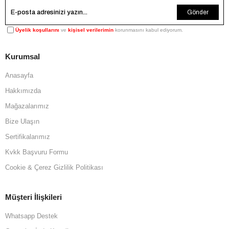
Gönder
Üyelik koşullarını
ve
kişisel verilerimin
korunmasını kabul ediyorum.
Kurumsal
Anasayfa
Hakkımızda
Mağazalarımız
Bize Ulaşın
Sertifikalarımız
Kvkk Başvuru Formu
Cookie & Çerez Gizlilik Politikası
Müşteri İlişkileri
Whatsapp Destek