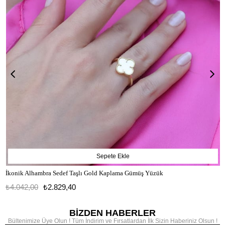
Sepete Ekle
İkonik Alhambra Sedef Taşlı Gold Kaplama Gümüş Yüzük
₺4.042,00
₺2.829,40
BİZDEN HABERLER
Bültenimize Üye Olun ! Tüm İndirim ve Fırsatlardan İlk Sizin Haberiniz Olsun !