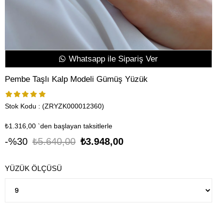
Whatsapp ile Sipariş Ver
Pembe Taşlı Kalp Modeli Gümüş Yüzük
Stok Kodu
(ZRYZK000012360)
₺1.316,00
`den başlayan taksitlerle
30
₺5.640,00
₺3.948,00
YÜZÜK ÖLÇÜSÜ