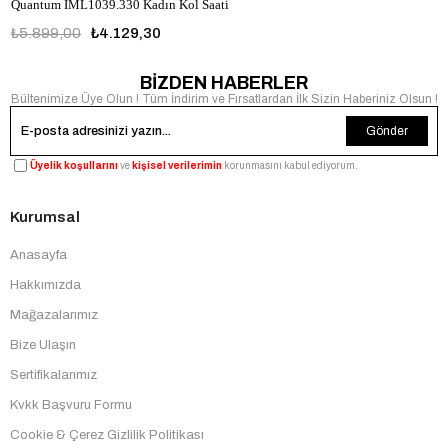
Quantum IML1039.330 Kadın Kol Saati
₺5.899,00
₺4.129,30
BİZDEN HABERLER
Bültenimize Üye Olun ! Tüm İndirim ve Fırsatlardan İlk Sizin Haberiniz Olsun !
Gönder
Üyelik koşullarını
ve
kişisel verilerimin
korunmasını kabul ediyorum.
Kurumsal
Anasayfa
Hakkımızda
Mağazalarımız
Bize Ulaşın
Sertifikalarımız
Kvkk Başvuru Formu
Cookie & Çerez Gizlilik Politikası