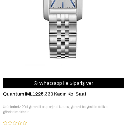
Whatsapp ile Sipariş Ver
Quantum IML1225.330 Kadın Kol Saati
Ürünlerimiz 2 Yıl garantili olup orjinal kutusu, garanti belgesi ile birlikte
gönderilmektedir.