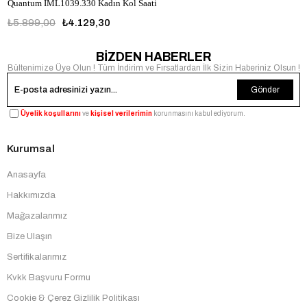
Quantum IML1039.330 Kadın Kol Saati
₺5.899,00
₺4.129,30
BİZDEN HABERLER
Bültenimize Üye Olun ! Tüm İndirim ve Fırsatlardan İlk Sizin Haberiniz Olsun !
Gönder
Üyelik koşullarını
ve
kişisel verilerimin
korunmasını kabul ediyorum.
Kurumsal
Anasayfa
Hakkımızda
Mağazalarımız
Bize Ulaşın
Sertifikalarımız
Kvkk Başvuru Formu
Cookie & Çerez Gizlilik Politikası