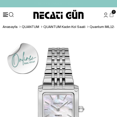
*HEDİYE PAKETİ & NOTU
0
Anasayfa
QUANTUM
QUANTUM Kadın Kol Saati
Quantum IML1242