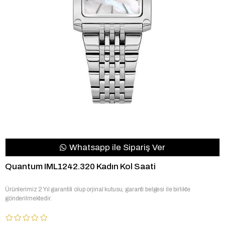
Whatsapp ile Sipariş Ver
Quantum IML1242.320 Kadın Kol Saati
Ürünlerimiz 2 Yıl garantili olup orjinal kutusu, garanti belgesi ile birlikte
gönderilmektedir.