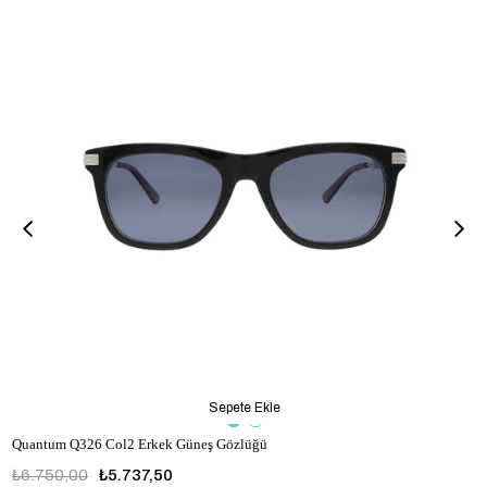
Sepete Ekle
Quantum Q326 Col2 Erkek Güneş Gözlüğü
₺6.750,00
₺5.737,50