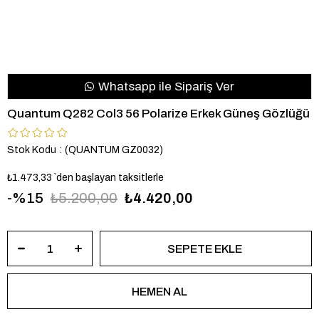
Whatsapp ile Sipariş Ver
Quantum Q282 Col3 56 Polarize Erkek Güneş Gözlüğü
Stok Kodu
(QUANTUM GZ0032)
₺1.473,33
`den başlayan taksitlerle
15
₺5.200,00
₺4.420,00