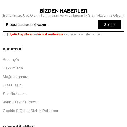
BİZDEN HABERLER
Bültenimize Üye Olun ! Tüm İndirim ve Fırsatlardan İlk Sizin Haberiniz Olsun !
Gönder
Üyelik koşullarını
ve
kişisel verilerimin
korunmasını kabul ediyorum.
Kurumsal
Anasayfa
Hakkımızda
Mağazalarımız
Bize Ulaşın
Sertifikalarımız
Kvkk Başvuru Formu
Cookie & Çerez Gizlilik Politikası
Müşteri İlişkileri