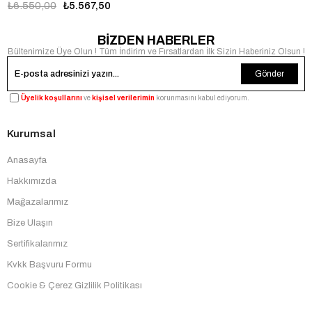
₺6.550,00
₺5.567,50
BİZDEN HABERLER
Bültenimize Üye Olun ! Tüm İndirim ve Fırsatlardan İlk Sizin Haberiniz Olsun !
Gönder
Üyelik koşullarını
ve
kişisel verilerimin
korunmasını kabul ediyorum.
Kurumsal
Anasayfa
Hakkımızda
Mağazalarımız
Bize Ulaşın
Sertifikalarımız
Kvkk Başvuru Formu
Cookie & Çerez Gizlilik Politikası