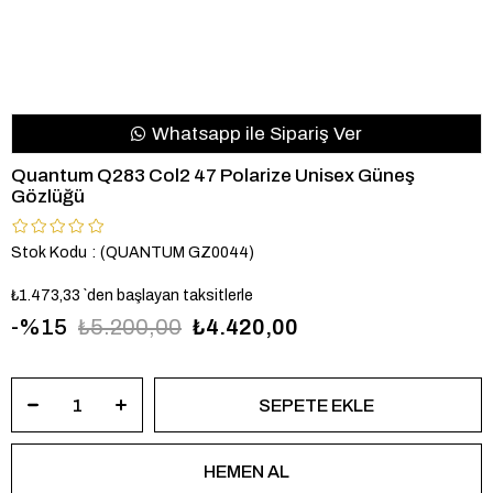
Whatsapp ile Sipariş Ver
Quantum Q283 Col2 47 Polarize Unisex Güneş
Gözlüğü
Stok Kodu
(QUANTUM GZ0044)
₺1.473,33
`den başlayan taksitlerle
15
₺5.200,00
₺4.420,00