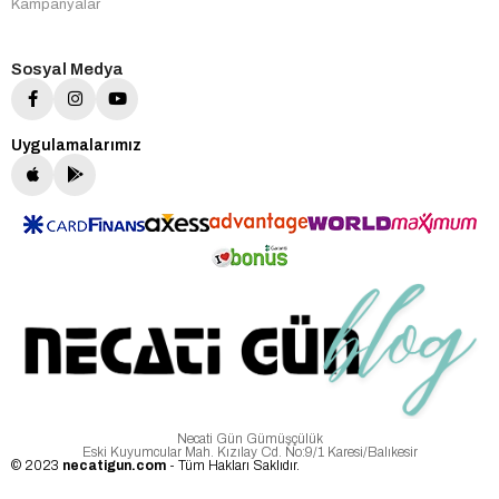
Kampanyalar
Sosyal Medya
Uygulamalarımız
Necati Gün Gümüşçülük
Eski Kuyumcular Mah. Kızılay Cd. No:9/1 Karesi/Balıkesir
© 2023
necatigun.com
- Tüm Hakları Saklıdır.